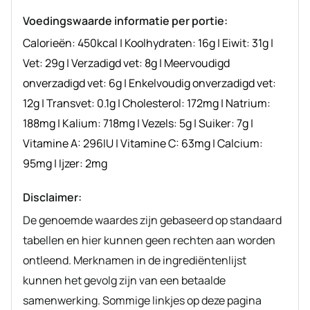
recept
Voedingswaarde informatie per portie:
Calorieën:
450
kcal
|
Koolhydraten:
16
g
|
Eiwit:
31
g
|
Vet:
29
g
|
Verzadigd vet:
8
g
|
Meervoudigd
onverzadigd vet:
6
g
|
Enkelvoudig onverzadigd vet:
12
g
|
Transvet:
0.1
g
|
Cholesterol:
172
mg
|
Natrium:
188
mg
|
Kalium:
718
mg
|
Vezels:
5
g
|
Suiker:
7
g
|
Vitamine A:
296
IU
|
Vitamine C:
63
mg
|
Calcium:
95
mg
|
Ijzer:
2
mg
Disclaimer:
De genoemde waardes zijn gebaseerd op standaard
tabellen en hier kunnen geen rechten aan worden
ontleend. Merknamen in de ingrediëntenlijst
kunnen het gevolg zijn van een betaalde
samenwerking. Sommige linkjes op deze pagina