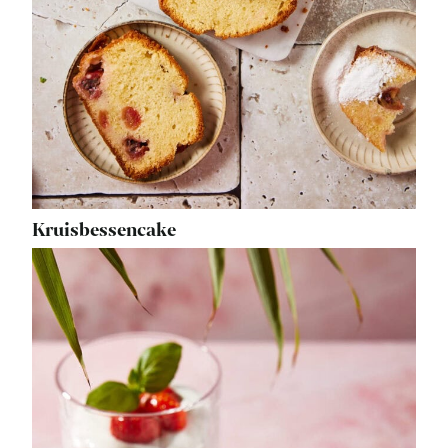
Kruisbessencake