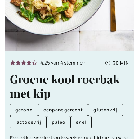
Totale
MINUTE
4.25
van
4
stemmen
30
MIN
tijd
Groene kool roerbak
met kip
gezond
eenpansgerecht
glutenvrij
lactosevrij
paleo
snel
Een lekker snelle doordeweekse maaltijd met stevige