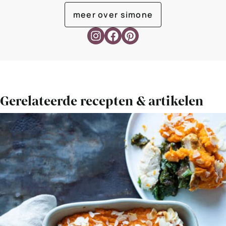
meer over simone
Gerelateerde recepten & artikelen
Bekijk
Zoete
aardappelschotel
met
groene
kool
en
kip