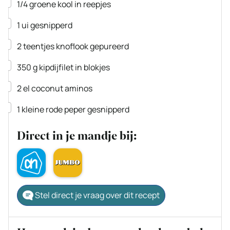
▢
1/4
groene kool
in reepjes
▢
1
ui
gesnipperd
▢
2
teentjes
knoflook
gepureerd
▢
350
g
kipdijfilet
in blokjes
▢
2
el
coconut aminos
▢
1
kleine
rode peper
gesnipperd
Direct in je mandje bij:
Stel direct je vraag over dit recept