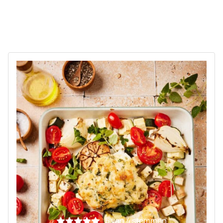
5
van
4
stemmen