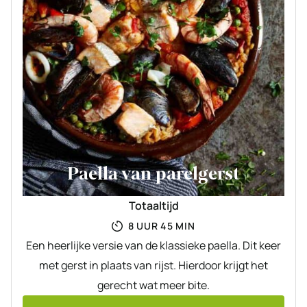
Paella van parelgerst
Totaaltijd
UUR
MINUTEN
8
UUR
45
MIN
Een heerlijke versie van de klassieke paella. Dit keer
met gerst in plaats van rijst. Hierdoor krijgt het
gerecht wat meer bite.