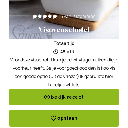
5
van
2
stemmen
Visovenschotel
Totaaltijd
MINUTEN
45
MIN
Voor deze visschotel kun je de witvis gebruiken die je
voorkeur heeft. Ga je voor goedkoop dan is koolvis
een goede optie (uit de vriezer) Ik gebruikte hier
kabeljauwfilets.
bekijk recept
opslaan