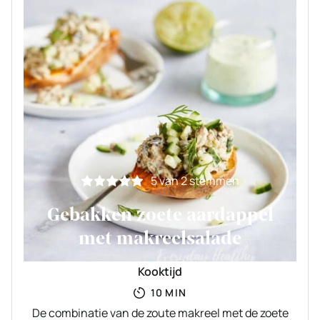
5
van
2
stemmen
Gebakken zoete aardappel
met makreelsalade
Kooktijd
MINUTEN
10
MIN
De combinatie van de zoute makreel met de zoete