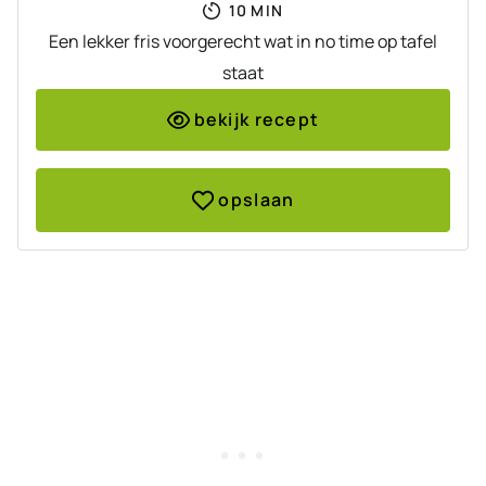
MINUTEN
10
MIN
Een lekker fris voorgerecht wat in no time op tafel
staat
bekijk recept
opslaan