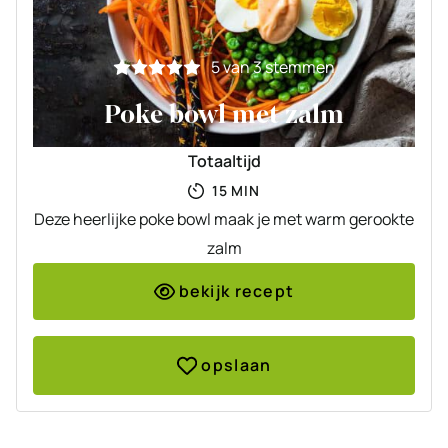
5
van
3
stemmen
Poke bowl met zalm
Totaaltijd
MINUTEN
15
MIN
Deze heerlijke poke bowl maak je met warm gerookte
zalm
bekijk recept
opslaan