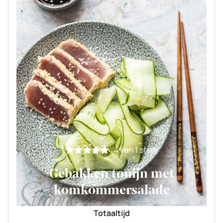
4
van 1 stem
Gebakken tonijn met
komkommersalade
Totaaltijd