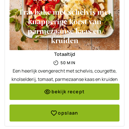
Traybake met schelvis met
knapperige korst van
parmezaanse kaas en
kruiden
Totaaltijd
MINUTEN
50
MIN
Een heerlijk ovengerecht met schelvis, courgette,
knolselderij, tomaat, parmezaanse kaas en kruiden
bekijk recept
opslaan