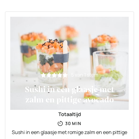
5
van 1 stem
Sushi in een glaasje met
zalm en pittige avocado
Totaaltijd
MINUTEN
30
MIN
Sushi in een glaasje met romige zalm en een pittige