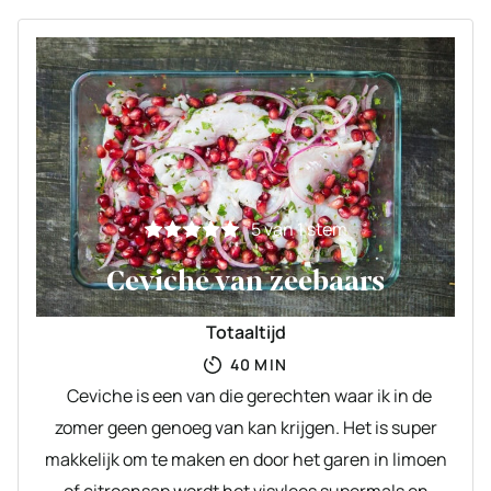
5
van 1 stem
Ceviche van zeebaars
Totaaltijd
MINUTEN
40
MIN
Ceviche is een van die gerechten waar ik in de
zomer geen genoeg van kan krijgen. Het is super
makkelijk om te maken en door het garen in limoen
of citroensap wordt het visvlees supermals en