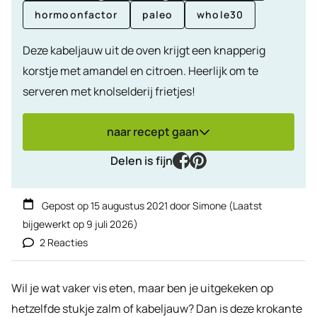
hormoonfactor
paleo
whole30
Deze kabeljauw uit de oven krijgt een knapperig
korstje met amandel en citroen. Heerlijk om te
serveren met knolselderij frietjes!
naar recept gaan
facebook
pinterest
Delen is fijn
Gepost op
15 augustus 2021
door
Simone
(Laatst
bijgewerkt op
9 juli 2026
)
2 Reacties
Wil je wat vaker vis eten, maar ben je uitgekeken op
hetzelfde stukje zalm of kabeljauw? Dan is deze krokante