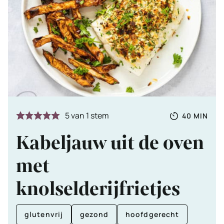
Totale
MINUTE
5
van 1 stem
40
MIN
tijd
Kabeljauw uit de oven
met
knolselderijfrietjes
glutenvrij
gezond
hoofdgerecht