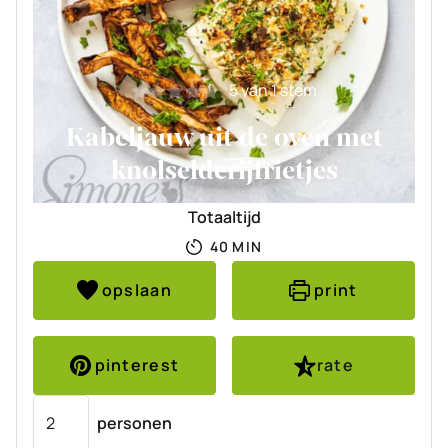
5
van 1 stem
Kabeljauw uit de oven met
knolselderijfrietjes
Totaaltijd
MINUTEN
40
MIN
opslaan
print
pinterest
rate
Porties
personen