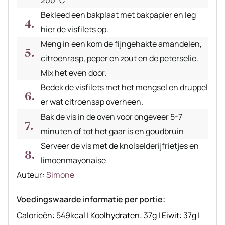
200˚C
Bekleed een bakplaat met bakpapier en leg
hier de visfilets op.
Meng in een kom de fijngehakte amandelen,
citroenrasp, peper en zout en de peterselie.
Mix het even door.
Bedek de visfilets met het mengsel en druppel
er wat citroensap overheen.
Bak de vis in de oven voor ongeveer 5-7
minuten of tot het gaar is en goudbruin
Serveer de vis met de knolselderijfrietjes en
limoenmayonaise
Auteur
Auteur:
Simone
recept
Voedingswaarde informatie per portie:
Calorieën:
549
kcal
|
Koolhydraten:
37
g
|
Eiwit:
37
g
|