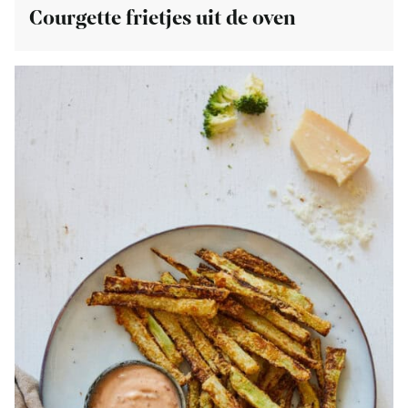
Courgette frietjes uit de oven
Bekijk
Broccoli
frietjes
uit
de
airfryer