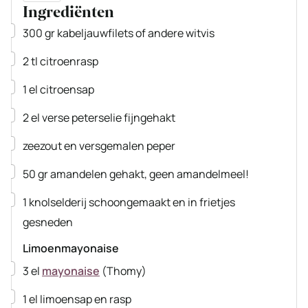
Ingrediënten
▢
300
gr
kabeljauwfilets
of andere witvis
▢
2
tl
citroenrasp
▢
1
el
citroensap
▢
2
el
verse peterselie
fijngehakt
▢
zeezout en versgemalen peper
▢
50
gr
amandelen
gehakt, geen amandelmeel!
▢
1
knolselderij
schoongemaakt en in frietjes
gesneden
Limoenmayonaise
▢
3
el
mayonaise
(Thomy)
▢
1
el
limoensap en rasp