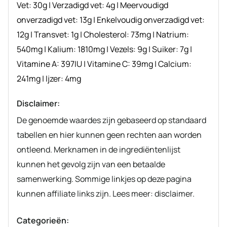
Vet:
30
g
|
Verzadigd vet:
4
g
|
Meervoudigd
onverzadigd vet:
13
g
|
Enkelvoudig onverzadigd vet:
12
g
|
Transvet:
1
g
|
Cholesterol:
73
mg
|
Natrium:
540
mg
|
Kalium:
1810
mg
|
Vezels:
9
g
|
Suiker:
7
g
|
Vitamine A:
397
IU
|
Vitamine C:
39
mg
|
Calcium:
241
mg
|
Ijzer:
4
mg
Disclaimer:
De genoemde waardes zijn gebaseerd op standaard
tabellen en hier kunnen geen rechten aan worden
ontleend. Merknamen in de ingrediëntenlijst
kunnen het gevolg zijn van een betaalde
samenwerking. Sommige linkjes op deze pagina
kunnen affiliate links zijn. Lees meer: disclaimer.
Categorieën: