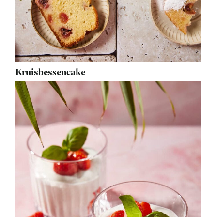
Kruisbessencake