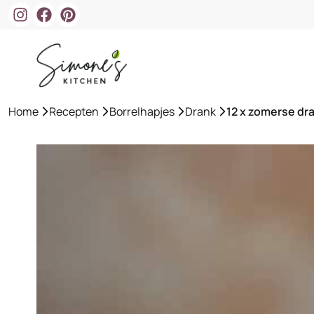
Ga
naar
de
inhoud
Home
»
Recepten
»
Borrelhapjes
»
Drank
»
12 x zomerse dr