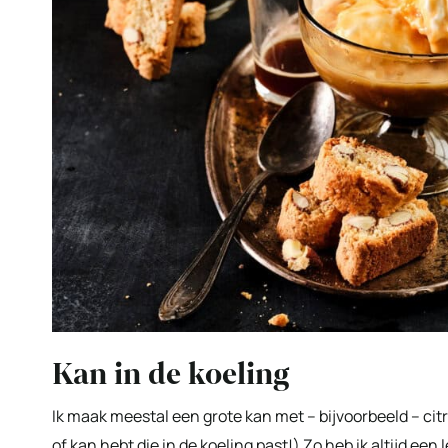
Kan in de koeling
Ik maak meestal een grote kan met – bijvoorbeeld – citru
of kan hebt die in de koeling past!) Zo heb ik altijd een