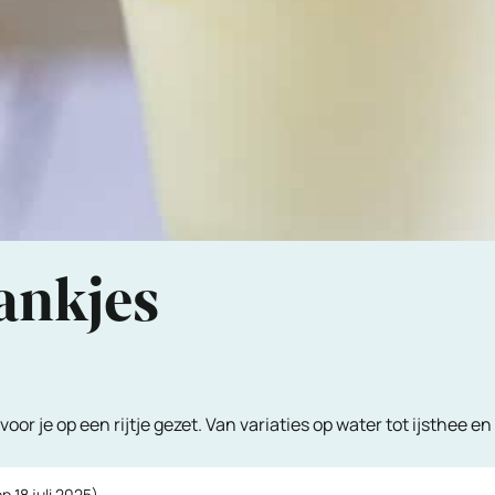
ankjes
or je op een rijtje gezet. Van variaties op water tot ijsthee en
op
18 juli 2025
)