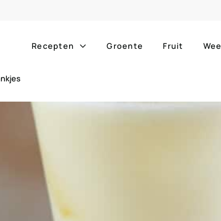
Recepten
Groente
Fruit
Wee
ankjes
Gang
Popula
alle g
ontbijt
bijgerechten
alle f
lunch
hoofdgerechten
zomer
borrelhapjes
desserts
barbe
voorgerechten
drankjes
eenpa
slow c