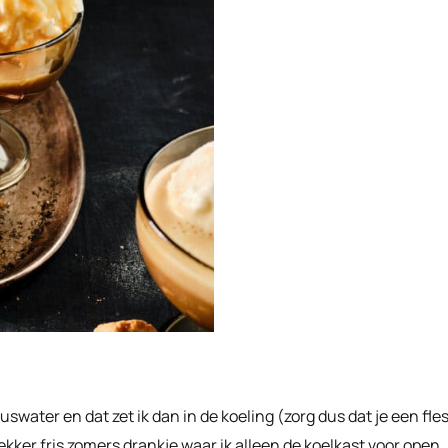
swater en dat zet ik dan in de koeling (zorg dus dat je een fle
 lekker fris zomers drankje waar ik alleen de koelkast voor open