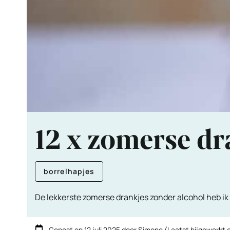
12 x zomerse dr
borrelhapjes
De lekkerste zomerse drankjes zonder alcohol heb ik vo
Gepost op
12 juli 2025
door
Simone
(Laatst bijgewerkt 