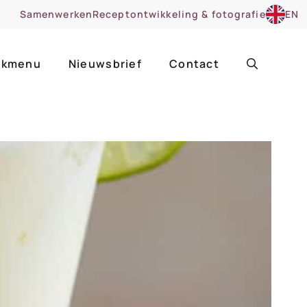
Samenwerken
Receptontwikkeling & fotografie
EN
kmenu
Nieuwsbrief
Contact
ir
Uitgelicht
roentes
ruitsoorten
zoet
cue
nsgerecht
ooker