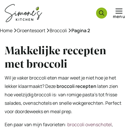
Ga
naar
menu
de
inhoud
Home
»
Groentesoort
»
Broccoli
»
Pagina 2
Makkelijke recepten
met broccoli
Wil je vaker broccoli eten maar weet je niet hoe je het
lekker klaarmaakt? Deze
broccoli recepten
laten zien
hoe veelzijdig broccoli is: van romige pasta’s tot frisse
salades, ovenschotels en snelle wokgerechten. Perfect
voor doordeweeks en meal prep.
Een paar van mijn favorieten:
broccoli ovenschotel
,