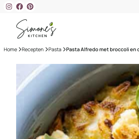
Ga
naar
de
inhoud
Home
»
Recepten
»
Pasta
»
Pasta Alfredo met broccoli e