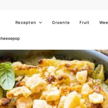
Recepten
Groente
Fruit
Wee
n cheesepop
Gang
Popula
alle g
ontbijt
bijgerechten
alle f
lunch
hoofdgerechten
zomer
borrelhapjes
desserts
barbe
voorgerechten
drankjes
eenpa
slow c