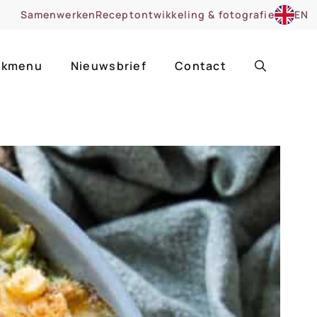
Samenwerken
Receptontwikkeling & fotografie
EN
kmenu
Nieuwsbrief
Contact
ir
Uitgelicht
roentes
ruitsoorten
zoet
cue
nsgerecht
ooker