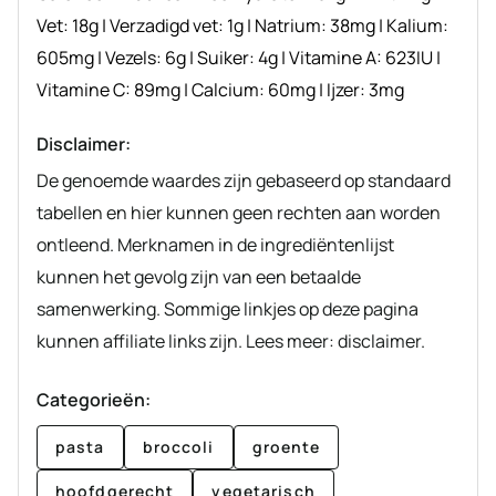
Vet:
18
g
|
Verzadigd vet:
1
g
|
Natrium:
38
mg
|
Kalium:
605
mg
|
Vezels:
6
g
|
Suiker:
4
g
|
Vitamine A:
623
IU
|
Vitamine C:
89
mg
|
Calcium:
60
mg
|
Ijzer:
3
mg
Disclaimer:
De genoemde waardes zijn gebaseerd op standaard
tabellen en hier kunnen geen rechten aan worden
ontleend. Merknamen in de ingrediëntenlijst
kunnen het gevolg zijn van een betaalde
samenwerking. Sommige linkjes op deze pagina
kunnen affiliate links zijn. Lees meer: disclaimer.
Categorieën:
pasta
broccoli
groente
hoofdgerecht
vegetarisch