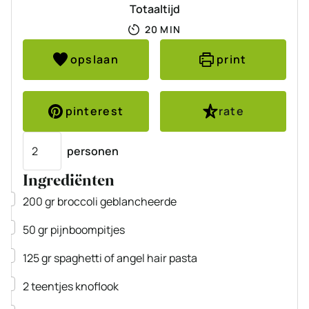
Totaaltijd
MINUTEN
20
MIN
opslaan
print
pinterest
rate
Porties
personen
Ingrediënten
▢
200
gr
broccoli
geblancheerde
▢
50
gr
pijnboompitjes
▢
125
gr
spaghetti
of angel hair pasta
▢
2
teentjes
knoflook