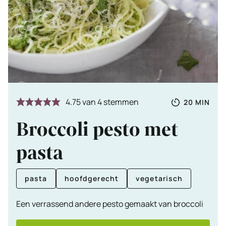
Totale
MINUTE
4.75
van
4
stemmen
20
MIN
tijd
Broccoli pesto met
pasta
pasta
hoofdgerecht
vegetarisch
Een verrassend andere pesto gemaakt van broccoli