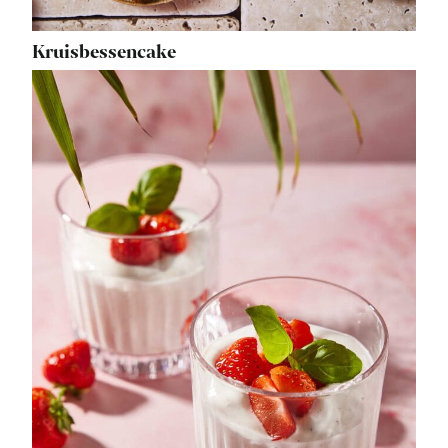
Kruisbessencake