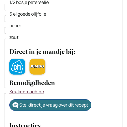
▢
1/2
bosje
peterselie
▢
6
el
goede olijfolie
▢
peper
▢
zout
Direct in je mandje bij:
Benodigdheden
▢
Keukenmachine
Stel direct je vraag over dit recept
Instructies