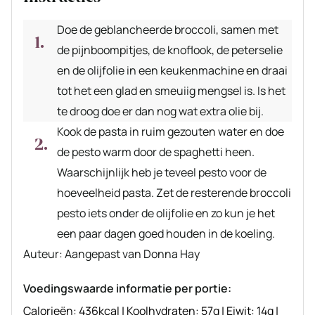
Doe de geblancheerde broccoli, samen met
de pijnboompitjes, de knoflook, de peterselie
en de olijfolie in een keukenmachine en draai
tot het een glad en smeuiig mengsel is. Is het
te droog doe er dan nog wat extra olie bij.
Kook de pasta in ruim gezouten water en doe
de pesto warm door de spaghetti heen.
Waarschijnlijk heb je teveel pesto voor de
hoeveelheid pasta. Zet de resterende broccoli
pesto iets onder de olijfolie en zo kun je het
een paar dagen goed houden in de koeling.
Auteur
Auteur:
Aangepast van Donna Hay
recept
Voedingswaarde informatie per portie:
Calorieën:
436
kcal
|
Koolhydraten:
57
g
|
Eiwit:
14
g
|