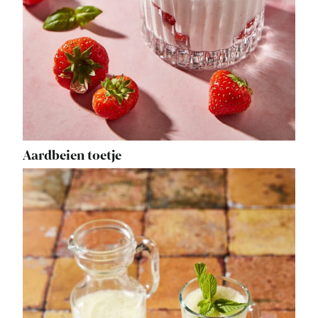
Aardbeien toetje