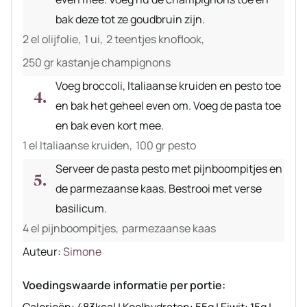
bak deze tot ze goudbruin zijn.
2 el olijfolie,
1 ui,
2 teentjes knoflook,
250 gr kastanje champignons
Voeg broccoli, Italiaanse kruiden en pesto toe
en bak het geheel even om. Voeg de pasta toe
en bak even kort mee.
1 el Italiaanse kruiden,
100 gr pesto
Serveer de pasta pesto met pijnboompitjes en
de parmezaanse kaas. Bestrooi met verse
basilicum.
4 el pijnboompitjes,
parmezaanse kaas
Auteur
Auteur:
Simone
recept
Voedingswaarde informatie per portie:
Calorieën:
483
kcal
|
Koolhydraten:
55
g
|
Eiwit:
15
g
|