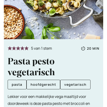
Totale
MINUTE
5
van 1 stem
20
MIN
tijd
Pasta pesto
vegetarisch
pasta
hoofdgerecht
vegetarisch
Lekker voor een makkelijke vega maaltijd voor
doordeweek is deze pasta pesto met broccoli en