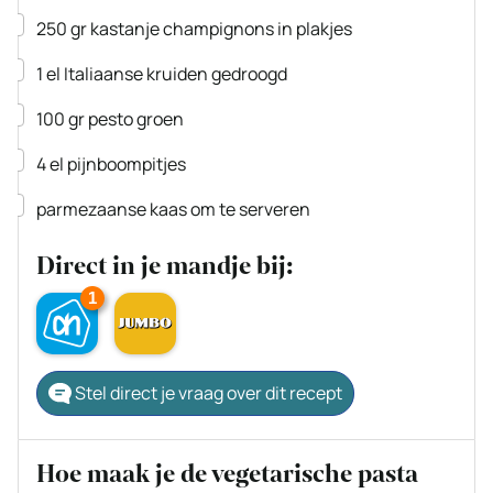
▢
250
gr
kastanje champignons
in plakjes
▢
1
el
Italiaanse kruiden
gedroogd
▢
100
gr
pesto
groen
▢
4
el
pijnboompitjes
▢
parmezaanse kaas
om te serveren
Direct in je mandje bij:
1
Stel direct je vraag over dit recept
Hoe maak je de vegetarische pasta