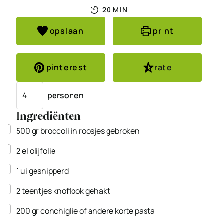
MINUTEN
20
MIN
opslaan
print
pinterest
rate
Porties
personen
Ingrediënten
▢
500
gr
broccoli
in roosjes gebroken
▢
2
el
olijfolie
▢
1
ui
gesnipperd
▢
2
teentjes
knoflook
gehakt
▢
200
gr
conchiglie
of andere korte pasta