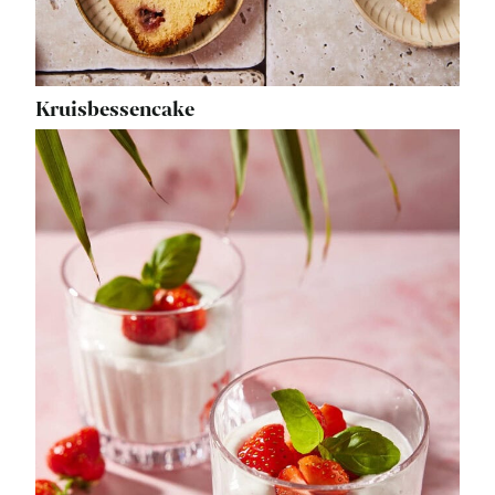
Kruisbessencake