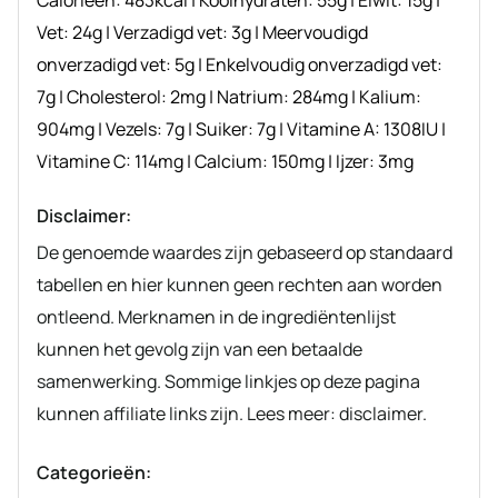
Vet:
24
g
|
Verzadigd vet:
3
g
|
Meervoudigd
onverzadigd vet:
5
g
|
Enkelvoudig onverzadigd vet:
7
g
|
Cholesterol:
2
mg
|
Natrium:
284
mg
|
Kalium:
904
mg
|
Vezels:
7
g
|
Suiker:
7
g
|
Vitamine A:
1308
IU
|
Vitamine C:
114
mg
|
Calcium:
150
mg
|
Ijzer:
3
mg
Disclaimer:
De genoemde waardes zijn gebaseerd op standaard
tabellen en hier kunnen geen rechten aan worden
ontleend. Merknamen in de ingrediëntenlijst
kunnen het gevolg zijn van een betaalde
samenwerking. Sommige linkjes op deze pagina
kunnen affiliate links zijn. Lees meer: disclaimer.
Categorieën: