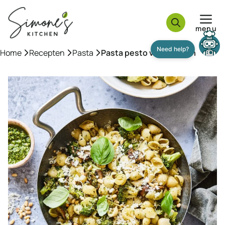
Ga
naar
menu
de
inhoud
Home
»
Recepten
»
Pasta
»
Pasta pesto vegetarisch