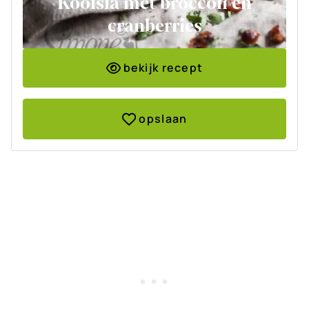
Koolsla met broccoli en
cranberries
bekijk recept
opslaan