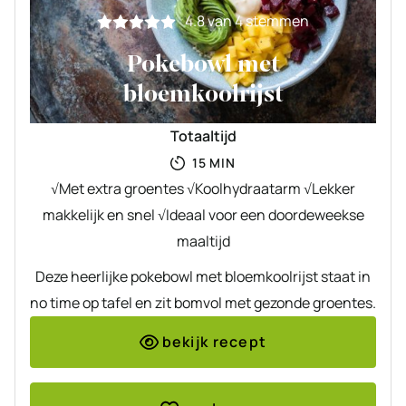
4.8
van
4
stemmen
Pokebowl met
bloemkoolrijst
Totaaltijd
MINUTEN
15
MIN
√Met extra groentes √Koolhydraatarm √Lekker
makkelijk en snel √Ideaal voor een doordeweekse
maaltijd
Deze heerlijke pokebowl met bloemkoolrijst staat in
no time op tafel en zit bomvol met gezonde groentes.
bekijk recept