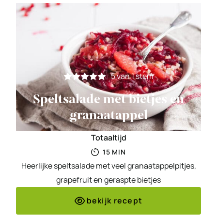
5
van 1 stem
Speltsalade met bietjes en
granaatappel
Totaaltijd
MINUTEN
15
MIN
Heerlijke speltsalade met veel granaatappelpitjes,
grapefruit en geraspte bietjes
bekijk recept