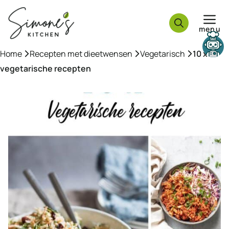
Ga
naar
menu
de
inhoud
Need help?
Home
»
Recepten met dieetwensen
»
Vegetarisch
»
10 x
vegetarische recepten