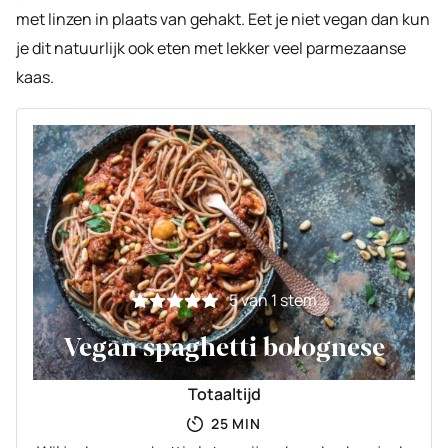
met linzen in plaats van gehakt. Eet je niet vegan dan kun
je dit natuurlijk ook eten met lekker veel parmezaanse
kaas.
5
van 1 stem
Vegan spaghetti bolognese
Totaaltijd
MINUTEN
25
MIN