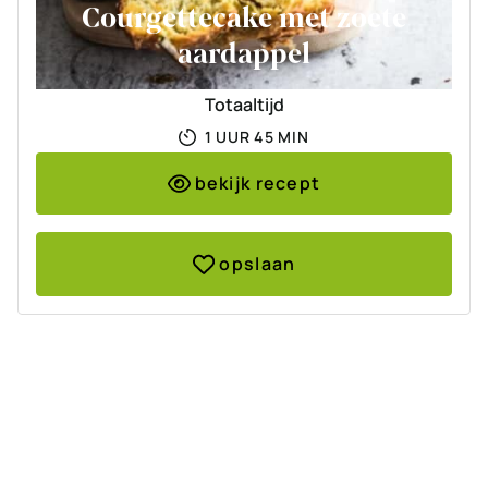
Courgettecake met zoete
aardappel
Totaaltijd
UUR
MINUTEN
1
UUR
45
MIN
bekijk recept
opslaan