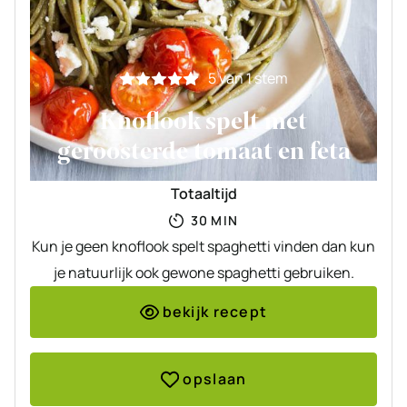
5
van 1 stem
Knoflook spelt met
geroosterde tomaat en feta
Totaaltijd
MINUTEN
30
MIN
Kun je geen knoflook spelt spaghetti vinden dan kun
je natuurlijk ook gewone spaghetti gebruiken.
bekijk recept
opslaan