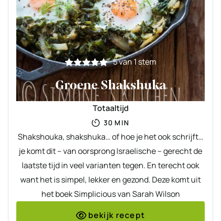
5
van 1 stem
Groene Shakshuka
Totaaltijd
MINUTEN
30
MIN
Shakshouka, shakshuka… of hoe je het ook schrijft…
je komt dit – van oorsprong Israelische – gerecht de
laatste tijd in veel varianten tegen. En terecht ook
want het is simpel, lekker en gezond. Deze komt uit
het boek Simplicious van Sarah Wilson
bekijk recept