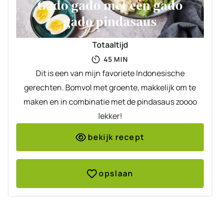
Gado gado met een gado
gado pindasaus
Totaaltijd
MINUTEN
45
MIN
Dit is een van mijn favoriete Indonesische
gerechten. Bomvol met groente, makkelijk om te
maken en in combinatie met de pindasaus zoooo
lekker!
bekijk recept
opslaan