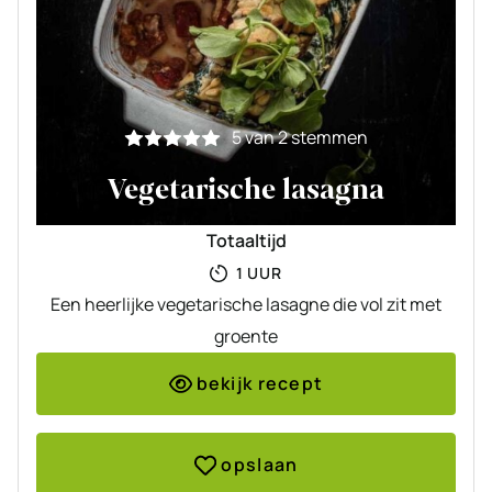
5
van
2
stemmen
Vegetarische lasagna
Totaaltijd
UUR
1
UUR
Een heerlijke vegetarische lasagne die vol zit met
groente
bekijk recept
opslaan