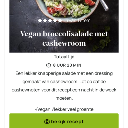
5
van 1 stem
Vegan broccolisalade met
cashewroom
Totaaltijd
UUR
MINUTEN
8
UUR
20
MIN
Een lekker knapperige salade met een dressing
gemaakt van cashewroom. Let op dat de
cashewnoten voor dit recept een nacht in de week
moeten.
√Vegan √lekker veel groente
bekijk recept