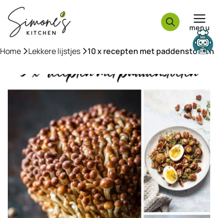
Ga
naar
menu
de
inhoud
Need help?
Home
»
Lekkere lijstjes
»
10 x recepten met paddenstoelen