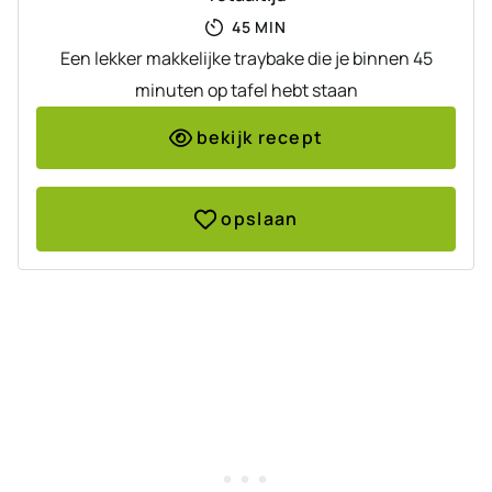
MINUTEN
45
MIN
Een lekker makkelijke traybake die je binnen 45
minuten op tafel hebt staan
bekijk recept
opslaan