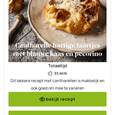
Cantharelle hartige taartjes
met blauwe kaas en pecorino
Totaaltijd
MINUTEN
35
MIN
Dit lekkere recept met cantharellen is makkelijk en
ook goed om mee te variëren
bekijk recept