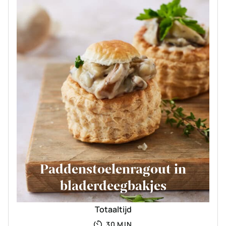
Paddenstoelenragout in
bladerdeegbakjes
Totaaltijd
MINUTEN
30
MIN