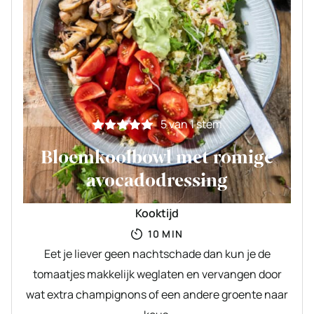
5
van 1 stem
Bloemkoolbowl met romige
avocadodressing
Kooktijd
MINUTEN
10
MIN
Eet je liever geen nachtschade dan kun je de
tomaatjes makkelijk weglaten en vervangen door
wat extra champignons of een andere groente naar