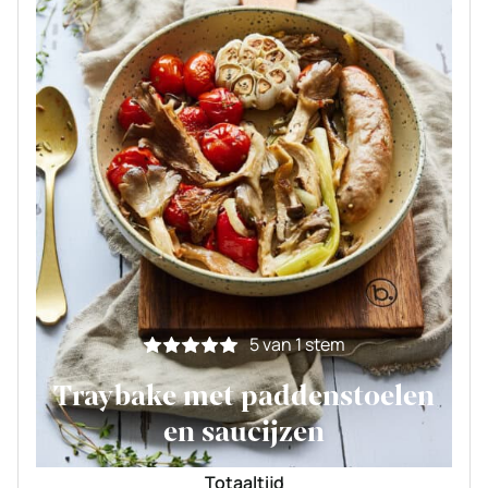
5
van 1 stem
Traybake met paddenstoelen
en saucijzen
Totaaltijd