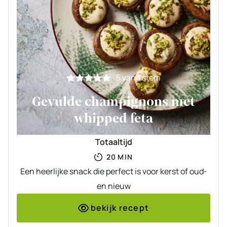
5
van 1 stem
Gevulde champignons met
whipped feta
Totaaltijd
MINUTEN
20
MIN
Een heerlijke snack die perfect is voor kerst of oud-
en nieuw
bekijk recept