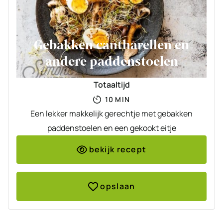
Gebakken cantharellen en
andere paddenstoelen
Totaaltijd
MINUTEN
10
MIN
Een lekker makkelijk gerechtje met gebakken
paddenstoelen en een gekookt eitje
bekijk recept
opslaan