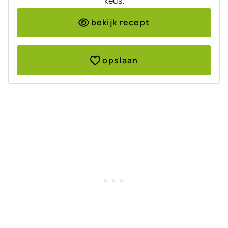
keus.
bekijk recept
opslaan