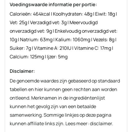
Voedingswaarde informatie per portie:
Calorieën:
464
kcal
|
Koolhydraten:
48
g
|
Eiwit:
18
g
|
Vet:
25
g
|
Verzadigd vet:
3
g
|
Meervoudigd
onverzadigd vet:
9
g
|
Enkelvoudig onverzadigd vet:
10
g
|
Natrium:
63
mg
|
Kalium:
1060
mg
|
Vezels:
8
g
|
Suiker:
7
g
|
Vitamine A:
210
IU
|
Vitamine C:
17
mg
|
Calcium:
125
mg
|
Ijzer:
5
mg
Disclaimer:
De genoemde waardes zijn gebaseerd op standaard
tabellen en hier kunnen geen rechten aan worden
ontleend. Merknamen in de ingrediëntenlijst
kunnen het gevolg zijn van een betaalde
samenwerking. Sommige linkjes op deze pagina
kunnen affiliate links zijn. Lees meer: disclaimer.