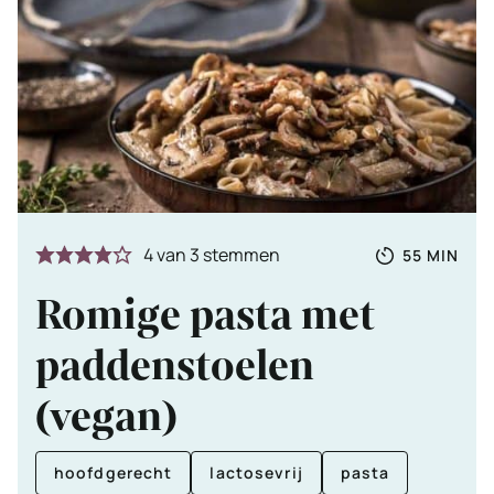
Totale
MINUTE
4
van
3
stemmen
55
MIN
tijd
Romige pasta met
paddenstoelen
(vegan)
hoofdgerecht
lactosevrij
pasta