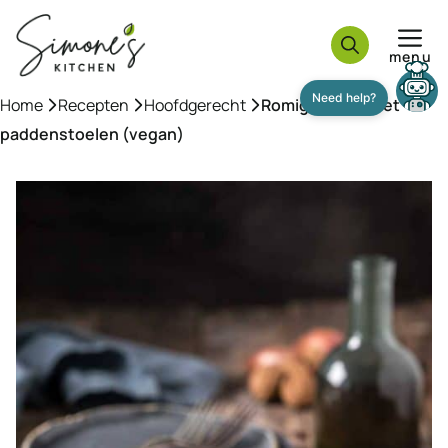
Ga
naar
menu
de
inhoud
Home
»
Recepten
»
Hoofdgerecht
»
Romige pasta met
Need help?
paddenstoelen (vegan)