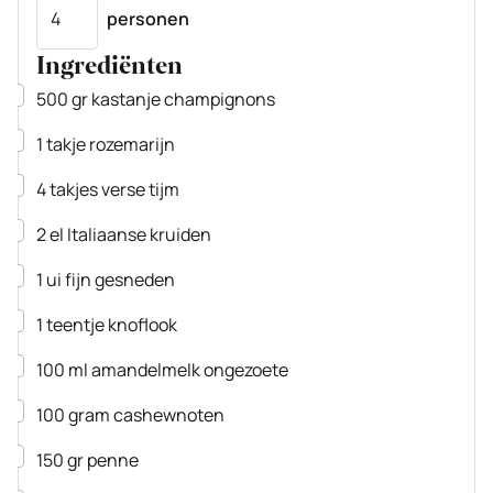
Porties
personen
Ingrediënten
▢
500
gr
kastanje champignons
▢
1
takje
rozemarijn
▢
4
takjes
verse tijm
▢
2
el
Italiaanse kruiden
▢
1
ui
fijn gesneden
▢
1
teentje
knoflook
▢
100
ml
amandelmelk
ongezoete
▢
100
gram
cashewnoten
▢
150
gr
penne