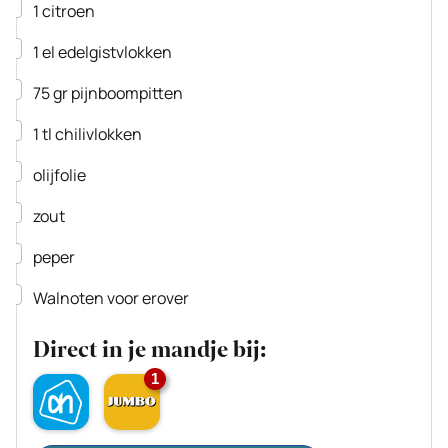
▢
1
citroen
▢
1
el
edelgistvlokken
▢
75
gr
pijnboompitten
▢
1
tl
chilivlokken
▢
olijfolie
▢
zout
▢
peper
▢
Walnoten voor erover
Direct in je mandje bij:
1