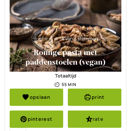
4
van
3
stemmen
Romige pasta met
paddenstoelen (vegan)
Totaaltijd
MINUTEN
55
MIN
opslaan
print
pinterest
rate