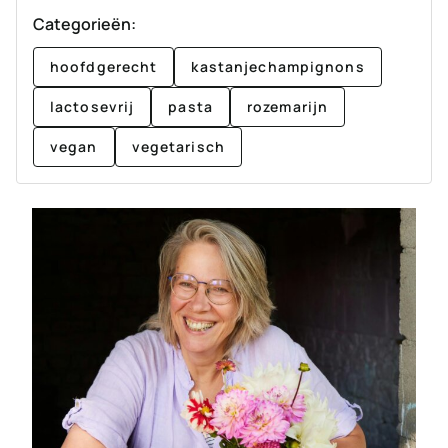
Categorieën:
hoofdgerecht
kastanjechampignons
lactosevrij
pasta
rozemarijn
vegan
vegetarisch