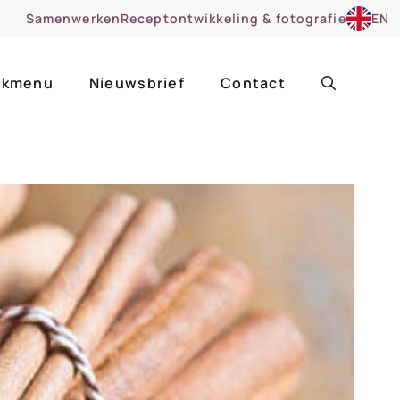
Samenwerken
Receptontwikkeling & fotografie
EN
kmenu
Nieuwsbrief
Contact
ir
Uitgelicht
roentes
ruitsoorten
zoet
cue
nsgerecht
ooker