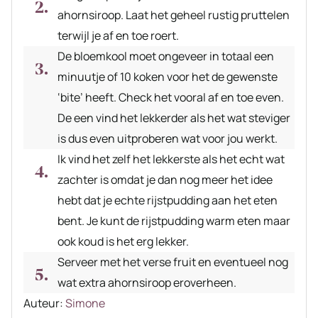
ahornsiroop. Laat het geheel rustig pruttelen
terwijl je af en toe roert.
De bloemkool moet ongeveer in totaal een
minuutje of 10 koken voor het de gewenste
‘bite’ heeft. Check het vooral af en toe even.
De een vind het lekkerder als het wat steviger
is dus even uitproberen wat voor jou werkt.
Ik vind het zelf het lekkerste als het echt wat
zachter is omdat je dan nog meer het idee
hebt dat je echte rijstpudding aan het eten
bent. Je kunt de rijstpudding warm eten maar
ook koud is het erg lekker.
Serveer met het verse fruit en eventueel nog
wat extra ahornsiroop eroverheen.
Auteur
Auteur:
Simone