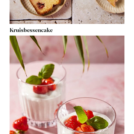
Kruisbessencake