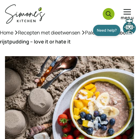
Ga
naar
menu
de
inhoud
Home
»
Recepten met dieetwensen
»
Paleo
»
Bloemkool
rijstpudding – love it or hate it