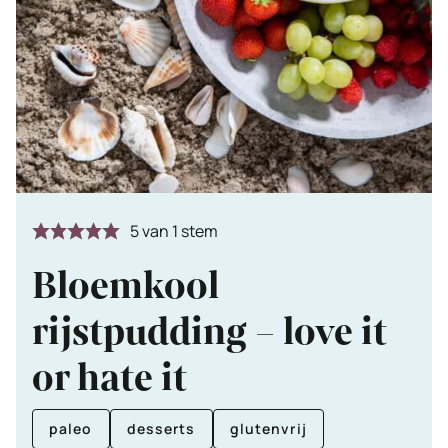
5
van 1 stem
Bloemkool
rijstpudding – love it
or hate it
paleo
desserts
glutenvrij