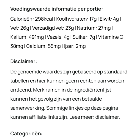
recept
Voedingswaarde informatie per portie:
Calorieën:
298
kcal
|
Koolhydraten:
17
g
|
Eiwit:
4
g
|
Vet:
26
g
|
Verzadigd vet:
23
g
|
Natrium:
27
mg
|
Kalium:
491
mg
|
Vezels:
4
g
|
Suiker:
7
g
|
Vitamine C:
38
mg
|
Calcium:
55
mg
|
Ijzer:
2
mg
Disclaimer:
De genoemde waardes zijn gebaseerd op standaard
tabellen en hier kunnen geen rechten aan worden
ontleend. Merknamen in de ingrediëntenlijst
kunnen het gevolg zijn van een betaalde
samenwerking. Sommige linkjes op deze pagina
kunnen affiliate links zijn. Lees meer: disclaimer.
Categorieën: