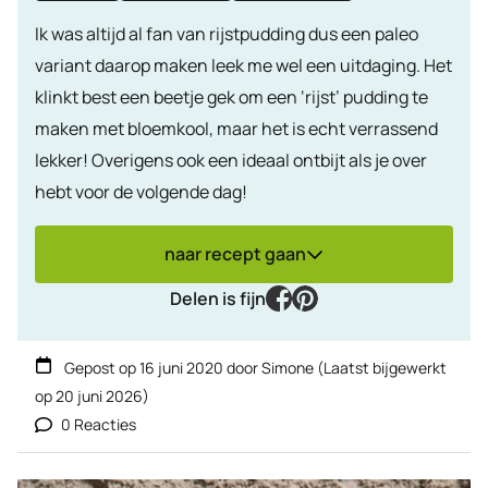
Ik was altijd al fan van rijstpudding dus een paleo
variant daarop maken leek me wel een uitdaging. Het
klinkt best een beetje gek om een ‘rijst’ pudding te
maken met bloemkool, maar het is echt verrassend
lekker! Overigens ook een ideaal ontbijt als je over
hebt voor de volgende dag!
naar recept gaan
facebook
pinterest
Delen is fijn
Gepost op
16 juni 2020
door
Simone
(Laatst bijgewerkt
op
20 juni 2026
)
0 Reacties