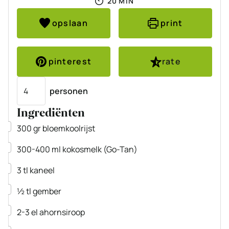
20
MIN
opslaan
print
pinterest
rate
Porties
personen
Ingrediënten
▢
300
gr
bloemkoolrijst
▢
300-400
ml
kokosmelk
(Go-Tan)
▢
3
tl
kaneel
▢
½
tl
gember
▢
2-3
el
ahornsiroop