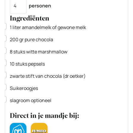
Porties
personen
Ingrediënten
▢
1
liter
amandelmelk
of gewone melk
▢
200
gr
pure chocola
▢
8
stuks
witte marshmallow
▢
10
stuks
pepsels
▢
zwarte stift
van chocola (dr oetker)
▢
Suikeroogjes
▢
slagroom
optioneel
Direct in je mandje bij: