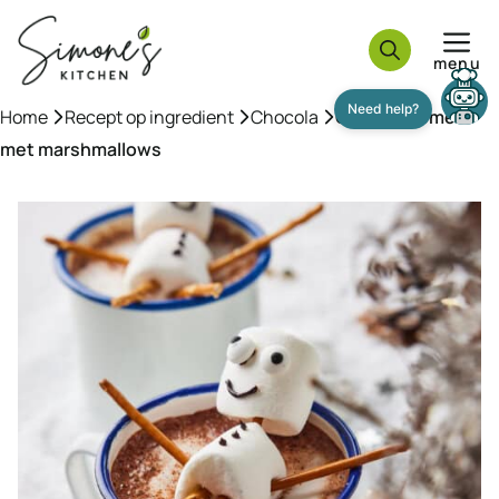
Ga
naar
menu
de
inhoud
Home
»
Recept op ingredient
»
Chocola
»
Chocolademelk
met marshmallows