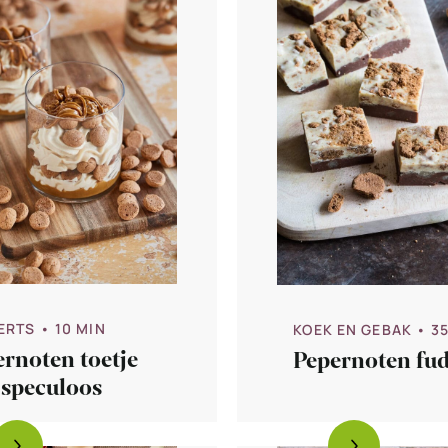
ERTS
• 10 MIN
KOEK EN GEBAK
• 3
rnoten toetje
Pepernoten fu
 speculoos