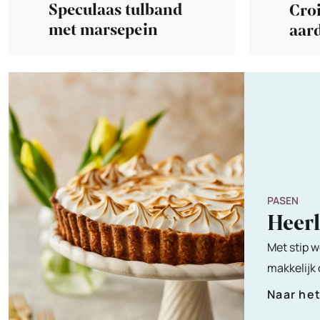
Speculaas tulband
Cro
met marsepein
aar
PASEN
Heer
Met stip w
makkelijk
Naar he