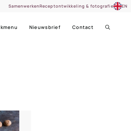
Samenwerken
Receptontwikkeling & fotografie
EN
kmenu
Nieuwsbrief
Contact
ir
Uitgelicht
roentes
ruitsoorten
zoet
cue
nsgerecht
ooker