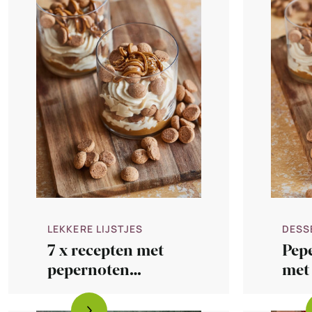
LEKKERE LIJSTJES
DESS
7 x recepten met
Pepe
pepernoten
met
(kruidnoten)