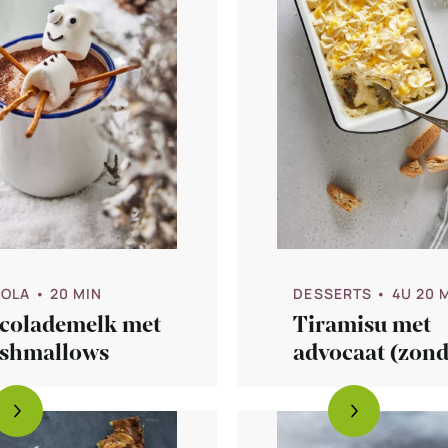
DESSERTS
• 4U 20 
OLA
• 20 MIN
Tiramisu met
colademelk met
advocaat (zon
shmallows
ei)