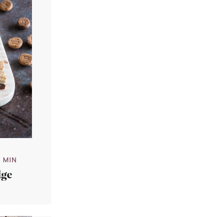
5 MIN
dge