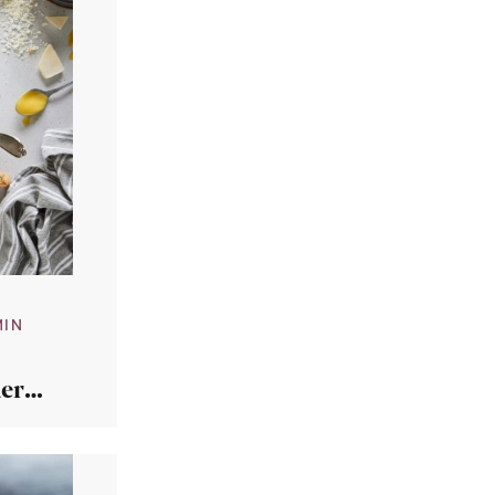
MIN
der