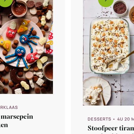
ERKLAAS
f marsepein
DESSERTS
• 4U 20 
en
Stoofpeer tira