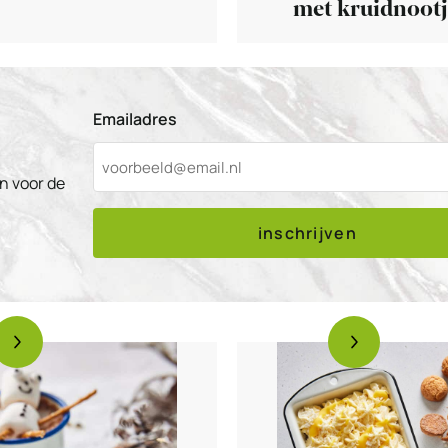
met kruidnootj
Emailadres
n voor de
inschrijven