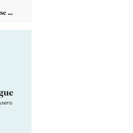
se –
as
ngue
g eens