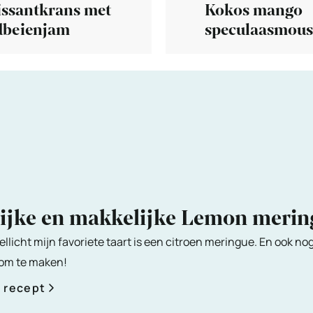
issantkrans met
Kokos mango
dbeienjam
speculaasmous
voor Sinterkla
lijke en makkelijke Lemon meri
ellicht mijn favoriete taart is een citroen meringue. En ook no
 om te maken!
t recept