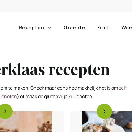
Recepten
Groente
Fruit
Wee
Gang
Popula
erklaas recepten
alle g
ontbijt
bijgerechten
alle f
lunch
hoofdgerechten
ker om te maken. Check maar eens hoe makkelijk het is om
zelf
zomer
uidnoten
) of maak de glutenvrije kruidnoten.
borrelhapjes
desserts
barbe
voorgerechten
drankjes
eenpa
slow c