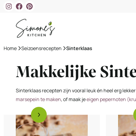
Ga
naar
de
inhoud
Home
»
Seizoensrecepten
»
Sinterklaas
Makkelijke Sint
Sinterklaas recepten zijn vooral leuk én heel erg lek
marsepein te maken
, of maak je
eigen pepernoten (kr