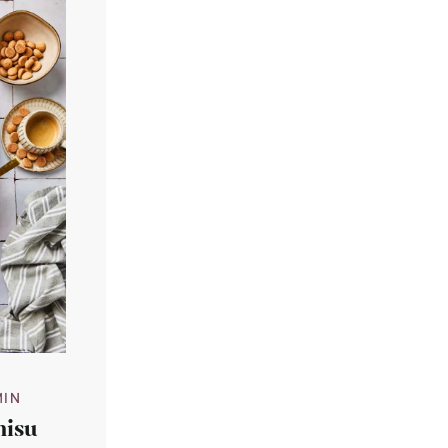
MIN
misu