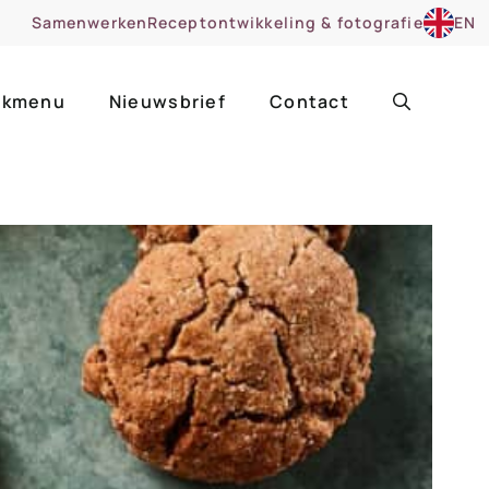
Samenwerken
Receptontwikkeling & fotografie
EN
kmenu
Nieuwsbrief
Contact
ir
Uitgelicht
roentes
ruitsoorten
zoet
cue
nsgerecht
ooker