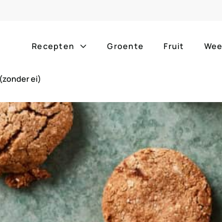
Recepten
Groente
Fruit
Wee
(zonder ei)
Gang
Popula
alle g
ontbijt
bijgerechten
alle f
lunch
hoofdgerechten
zomer
borrelhapjes
desserts
barbe
voorgerechten
drankjes
eenpa
slow c