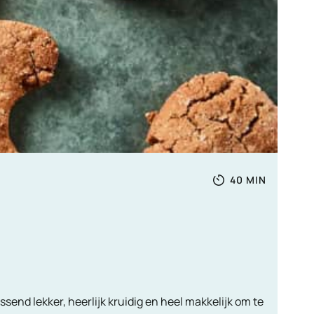
Totale
MINUTEN
40
MIN
tijd
ssend lekker, heerlijk kruidig en heel makkelijk om te