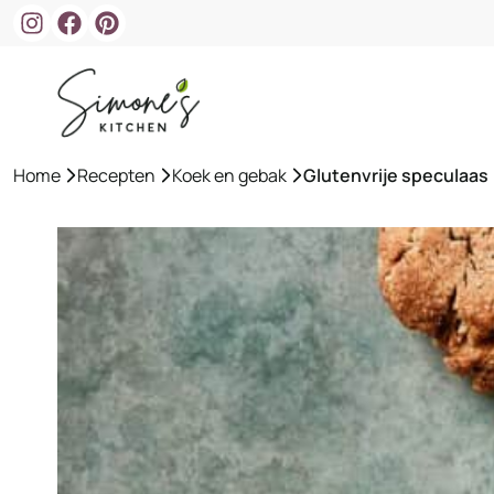
Ga
naar
de
inhoud
Home
»
Recepten
»
Koek en gebak
»
Glutenvrije speculaas 