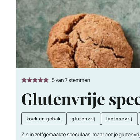
5
van
7
stemmen
Glutenvrije spe
koek en gebak
glutenvrij
lactosevrij
Zin in zelfgemaakte speculaas, maar eet je glutenvrij