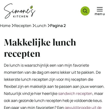
Ga
naar
menu
de
inhoud
Home
»
Recepten
»
Lunch
»
Pagina 2
Makkelijke lunch
recepten
De lunch is waarschijnlijk een van mijn favoriete
momenten van de dag om eens lekker uit te pakken. De
lekkerste lunch recepten zijn voor mij recepten die
flexibel zijn en makkelijk aan te passen aan jouw wensen.
Natuurlijk vind je hier heerlijke
sandwich recepten
, maar
ook aan gezonde lunch recepten heb je voldoende keus.
Een paar van mijn favorieten? Een
gevuld broodje uit de