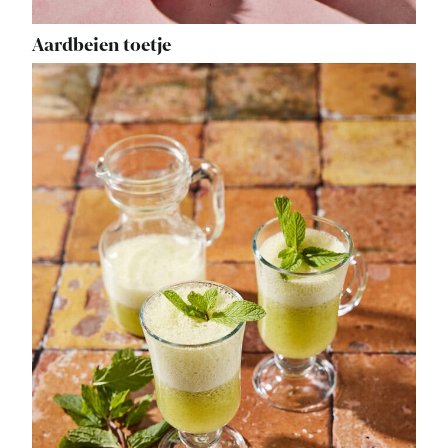
Aardbeien toetje