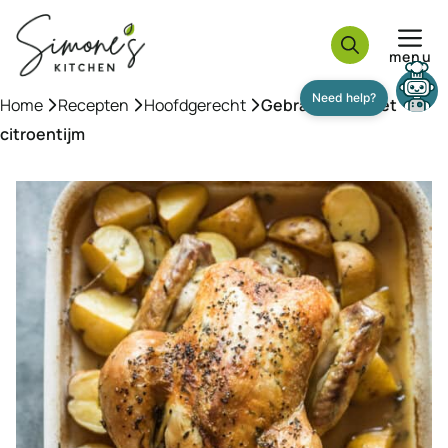
Ga
naar
menu
de
inhoud
Home
»
Recepten
»
Hoofdgerecht
»
Gebraden kip met
citroentijm