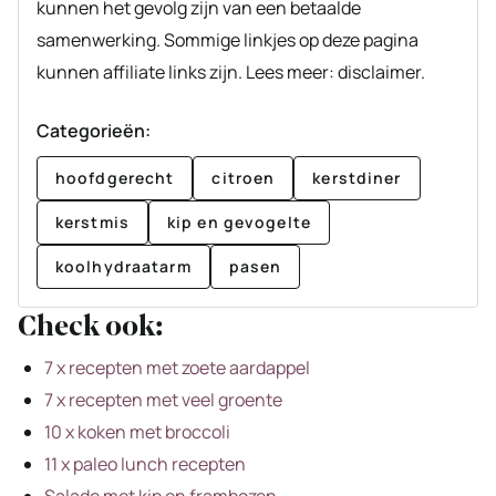
kunnen het gevolg zijn van een betaalde
samenwerking. Sommige linkjes op deze pagina
kunnen affiliate links zijn. Lees meer: disclaimer.
Categorieën:
hoofdgerecht
citroen
kerstdiner
kerstmis
kip en gevogelte
koolhydraatarm
pasen
Check ook:
7 x recepten met zoete aardappel
7 x recepten met veel groente
10 x koken met broccoli
11 x paleo lunch recepten
Salade met kip en frambozen