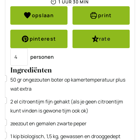
UUR
MINUTEN
1
UUR
30
MIN
opslaan
print
pinterest
rate
Porties
personen
Ingrediënten
▢
50
gr
ongezouten boter
op kamertemperatuur plus
wat extra
▢
2
el
citroentijm
fijn gehakt (als je geen citroentijm
kunt vinden is gewone tijm ook ok)
▢
zeezout en gemalen zwarte peper
▢
1
kip
biologisch, 1,5 kg, gewassen en drooggedept