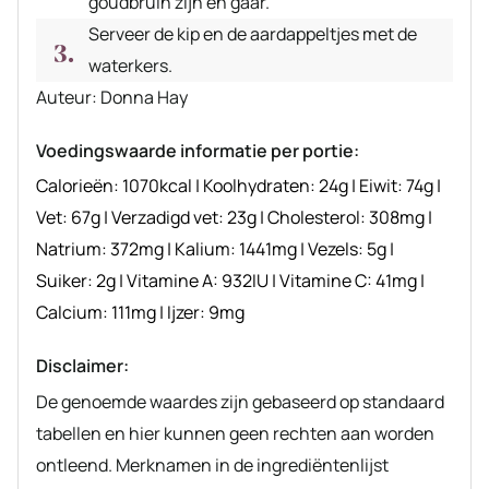
goudbruin zijn en gaar.
Serveer de kip en de aardappeltjes met de
waterkers.
Auteur
Auteur:
Donna Hay
recept
Voedingswaarde informatie per portie:
Calorieën:
1070
kcal
|
Koolhydraten:
24
g
|
Eiwit:
74
g
|
Vet:
67
g
|
Verzadigd vet:
23
g
|
Cholesterol:
308
mg
|
Natrium:
372
mg
|
Kalium:
1441
mg
|
Vezels:
5
g
|
Suiker:
2
g
|
Vitamine A:
932
IU
|
Vitamine C:
41
mg
|
Calcium:
111
mg
|
Ijzer:
9
mg
Disclaimer:
De genoemde waardes zijn gebaseerd op standaard
tabellen en hier kunnen geen rechten aan worden
ontleend. Merknamen in de ingrediëntenlijst