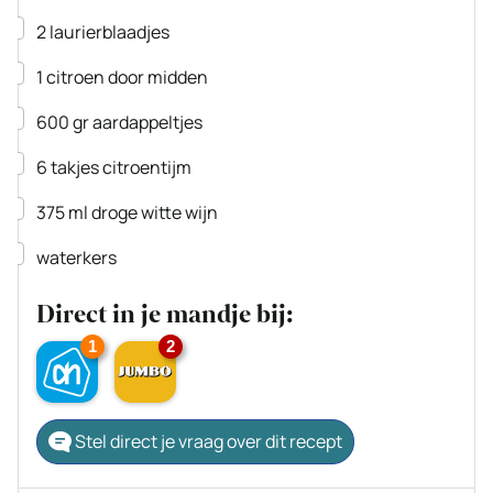
▢
2
laurierblaadjes
▢
1
citroen
door midden
▢
600
gr
aardappeltjes
▢
6
takjes
citroentijm
▢
375
ml
droge witte wijn
▢
waterkers
Direct in je mandje bij:
1
2
Stel direct je vraag over dit recept