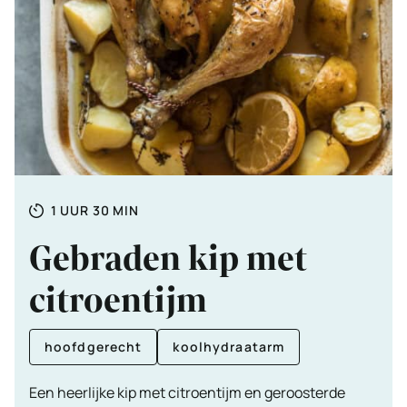
Totale
UUR
MINUTEN
1
UUR
30
MIN
tijd
Gebraden kip met
citroentijm
hoofdgerecht
koolhydraatarm
Een heerlijke kip met citroentijm en geroosterde