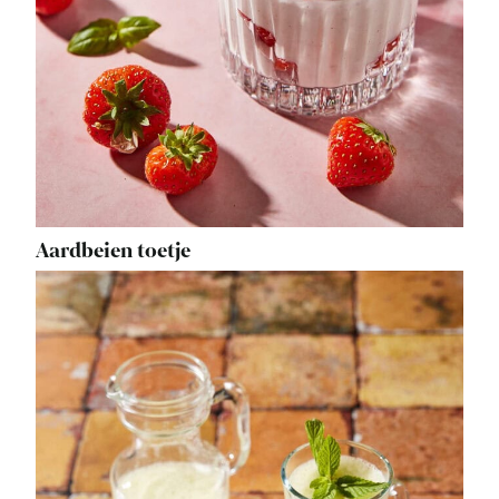
Aardbeien toetje