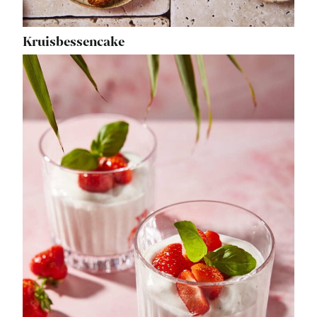
Kruisbessencake