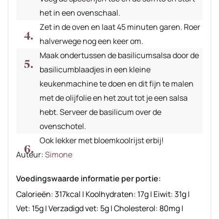
het in een ovenschaal.
Zet in de oven en laat 45 minuten garen. Roer
halverwege nog een keer om.
Maak ondertussen de basilicumsalsa door de
basilicumblaadjes in een kleine
keukenmachine te doen en dit fijn te malen
met de olijfolie en het zout tot je een salsa
hebt. Serveer de basilicum over de
ovenschotel.
Ook lekker met bloemkoolrijst erbij!
Auteur
Auteur:
Simone
recept
Voedingswaarde informatie per portie:
Calorieën:
317
kcal
|
Koolhydraten:
17
g
|
Eiwit:
31
g
|
Vet:
15
g
|
Verzadigd vet:
5
g
|
Cholesterol:
80
mg
|