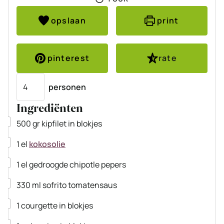
opslaan
print
pinterest
rate
Porties
personen
Ingrediënten
▢
500
gr
kipfilet
in blokjes
▢
1
el
kokosolie
▢
1
el
gedroogde chipotle pepers
▢
330
ml
sofrito
tomatensaus
▢
1
courgette
in blokjes
▢