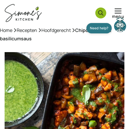
Ga
naar
menu
de
inhoud
Home
»
Recepten
»
Hoofdgerecht
»
Chipotle kip met
basilicumsaus