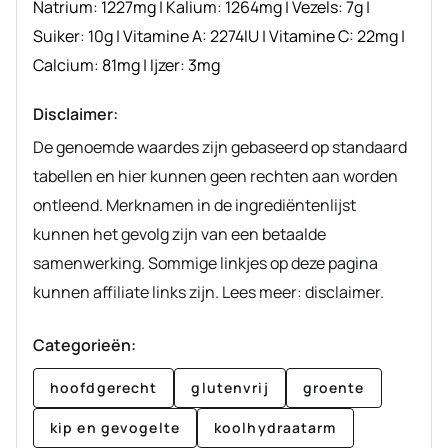
Natrium:
1227
mg
|
Kalium:
1264
mg
|
Vezels:
7
g
|
Suiker:
10
g
|
Vitamine A:
2274
IU
|
Vitamine C:
22
mg
|
Calcium:
81
mg
|
Ijzer:
3
mg
Disclaimer:
De genoemde waardes zijn gebaseerd op standaard
tabellen en hier kunnen geen rechten aan worden
ontleend. Merknamen in de ingrediëntenlijst
kunnen het gevolg zijn van een betaalde
samenwerking. Sommige linkjes op deze pagina
kunnen affiliate links zijn. Lees meer: disclaimer.
Categorieën:
hoofdgerecht
glutenvrij
groente
kip en gevogelte
koolhydraatarm