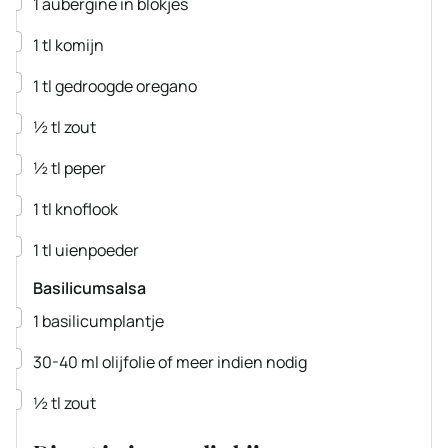
1
aubergine
in blokjes
▢
1
tl
komijn
▢
1
tl
gedroogde oregano
▢
½
tl
zout
▢
½
tl
peper
▢
1
tl
knoflook
▢
1
tl
uienpoeder
Basilicumsalsa
▢
1
basilicumplantje
▢
30-40
ml
olijfolie
of meer indien nodig
▢
½
tl
zout