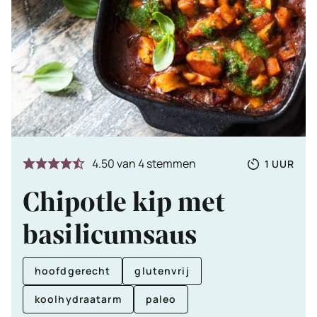
Totale
UUR
4.50
van
4
stemmen
1
UUR
tijd
Chipotle kip met
basilicumsaus
hoofdgerecht
glutenvrij
koolhydraatarm
paleo