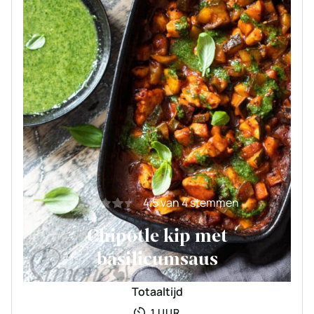
4.5
van
4
stemmen
Chipotle kip met
basilicumsaus
Totaaltijd
UUR
1
UUR