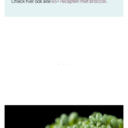
Check hier ook alle
65+ recepten met broccoli
.