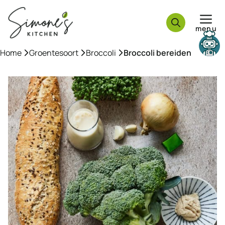
Ga
naar
menu
de
inhoud
Home
»
Groentesoort
»
Broccoli
»
Broccoli bereiden