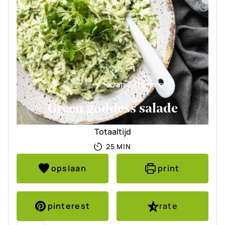
5
van
2
stemmen
Green goddess salade
Totaaltijd
MINUTEN
25
MIN
opslaan
print
pinterest
rate