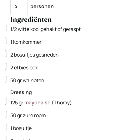
Porties
personen
Ingrediënten
▢
1/2
witte kool
gehakt of geraspt
▢
1
komkommer
▢
2
bosuitjes
gesneden
▢
2
el
bieslook
▢
50
gr
walnoten
Dressing
▢
125
gr
mayonaise
(Thomy)
▢
50
gr
zure room
▢
1
bosuitje
▢