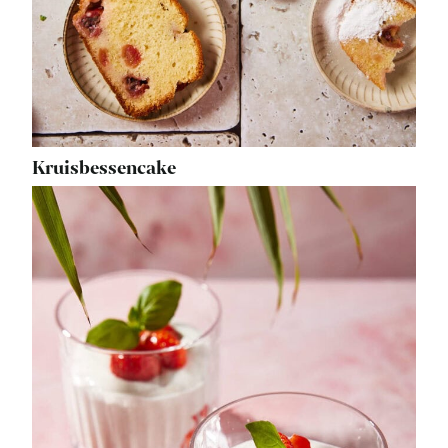
Kruisbessencake