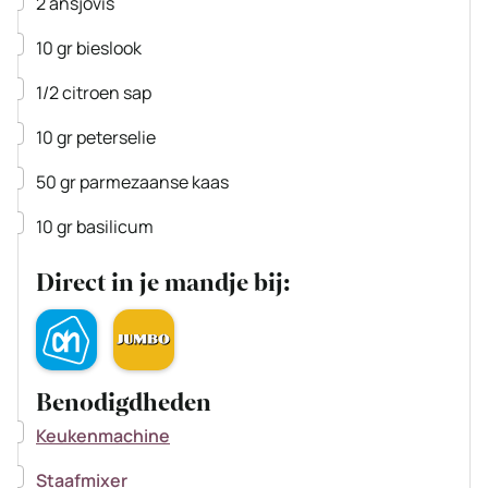
2
ansjovis
▢
10
gr
bieslook
▢
1/2
citroen
sap
▢
10
gr
peterselie
▢
50
gr
parmezaanse kaas
▢
10
gr
basilicum
Direct in je mandje bij:
Benodigdheden
▢
Keukenmachine
▢
Staafmixer