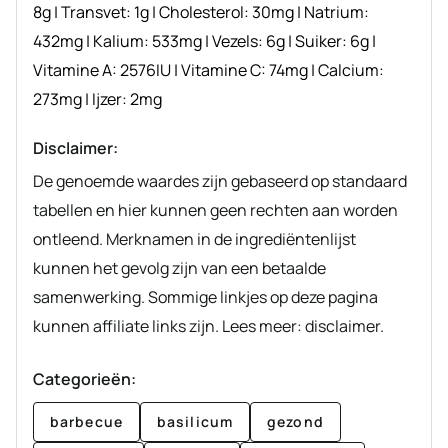
8
g
|
Transvet:
1
g
|
Cholesterol:
30
mg
|
Natrium:
432
mg
|
Kalium:
533
mg
|
Vezels:
6
g
|
Suiker:
6
g
|
Vitamine A:
2576
IU
|
Vitamine C:
74
mg
|
Calcium:
273
mg
|
Ijzer:
2
mg
Disclaimer:
De genoemde waardes zijn gebaseerd op standaard
tabellen en hier kunnen geen rechten aan worden
ontleend. Merknamen in de ingrediëntenlijst
kunnen het gevolg zijn van een betaalde
samenwerking. Sommige linkjes op deze pagina
kunnen affiliate links zijn. Lees meer: disclaimer.
Categorieën:
barbecue
basilicum
gezond