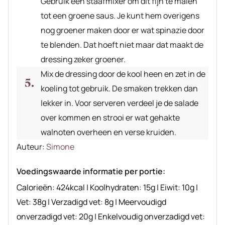
Gebruik een staafmixer om dit fijn te malen
tot een groene saus. Je kunt hem overigens
nog groener maken door er wat spinazie door
te blenden. Dat hoeft niet maar dat maakt de
dressing zeker groener.
Mix de dressing door de kool heen en zet in de
koeling tot gebruik. De smaken trekken dan
lekker in. Voor serveren verdeel je de salade
over kommen en strooi er wat gehakte
walnoten overheen en verse kruiden.
Auteur
Auteur:
Simone
recept
Voedingswaarde informatie per portie:
Calorieën:
424
kcal
|
Koolhydraten:
15
g
|
Eiwit:
10
g
|
Vet:
38
g
|
Verzadigd vet:
8
g
|
Meervoudigd
onverzadigd vet:
20
g
|
Enkelvoudig onverzadigd vet: