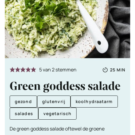
Totale
MINUTE
5
van
2
stemmen
25
MIN
tijd
Green goddess salade
gezond
glutenvrij
koolhydraatarm
salades
vegetarisch
De green goddess salade oftewel de groene