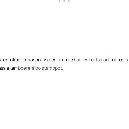
boerenkool, maar ook in een lekkere
boerenkoolsalade
of zoals
assieker:
boerenkoolstamppot
.