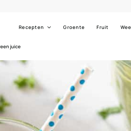
Recepten
Groente
Fruit
Wee
een juice
Gang
Popula
alle g
ontbijt
bijgerechten
alle f
lunch
hoofdgerechten
zomer
borrelhapjes
desserts
barbe
voorgerechten
drankjes
eenpa
slow c