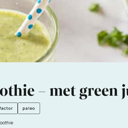
thie – met green j
factor
paleo
moothie