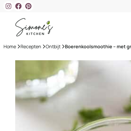
Ga
naar
de
inhoud
Home
»
Recepten
»
Ontbijt
»
Boerenkoolsmoothie – met gr