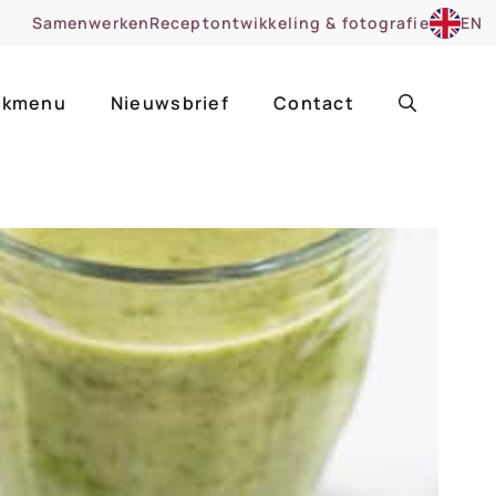
Samenwerken
Receptontwikkeling & fotografie
EN
kmenu
Nieuwsbrief
Contact
ir
Uitgelicht
roentes
ruitsoorten
zoet
cue
nsgerecht
ooker