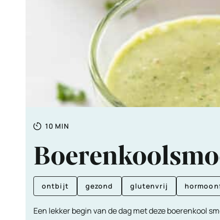
Totale
MINUTEN
10
MIN
tijd
Boerenkoolsmoo
ontbijt
gezond
glutenvrij
hormoon
Een lekker begin van de dag met deze boerenkool s