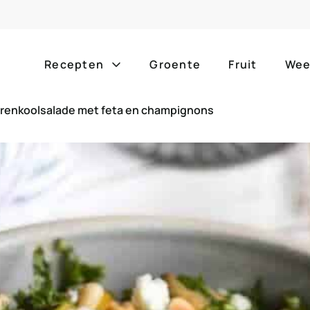
Recepten
Groente
Fruit
Wee
renkoolsalade met feta en champignons
Gang
Popula
alle g
ontbijt
bijgerechten
alle f
lunch
hoofdgerechten
zomer
borrelhapjes
desserts
barbe
voorgerechten
drankjes
eenpa
slow c