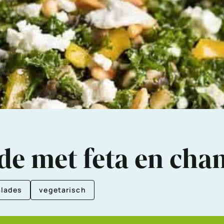
de met feta en ch
alades
vegetarisch