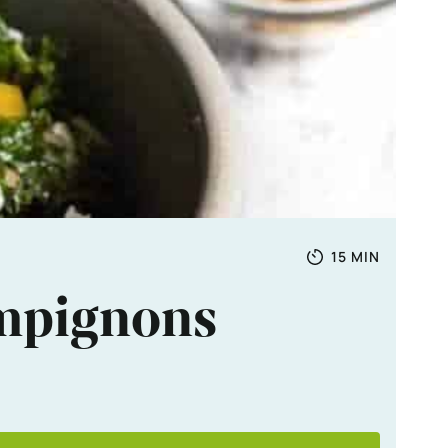
Totale
MINUTEN
15
MIN
tijd
ampignons