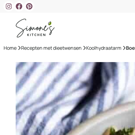
Ga
naar
de
inhoud
Home
»
Recepten met dieetwensen
»
Koolhydraatarm
»
Boe