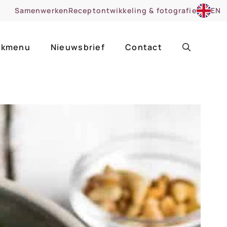
Samenwerken
Receptontwikkeling & fotografie
EN
kmenu
Nieuwsbrief
Contact
ir
Uitgelicht
roentes
ruitsoorten
zoet
cue
nsgerecht
ooker