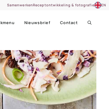
Samenwerken
Receptontwikkeling & fotografie
EN
kmenu
Nieuwsbrief
Contact
ir
Uitgelicht
roentes
ruitsoorten
zoet
cue
nsgerecht
ooker