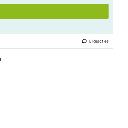
6 Reacties
t
!