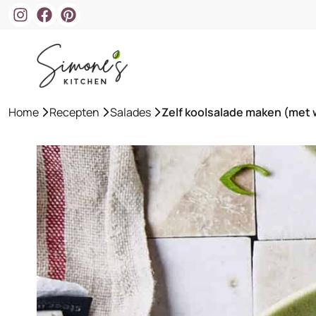
Ga
naar
de
inhoud
Home
»
Recepten
»
Salades
»
Zelf koolsalade maken (met w