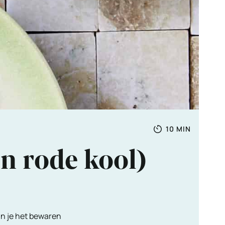
Totale
MINUTEN
10
MIN
tijd
n rode kool)
un je het bewaren