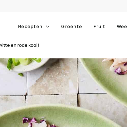
Recepten
Groente
Fruit
Wee
itte en rode kool)
Gang
Popula
alle g
ontbijt
bijgerechten
alle f
lunch
hoofdgerechten
zomer
borrelhapjes
desserts
barbe
voorgerechten
drankjes
eenpa
slow c