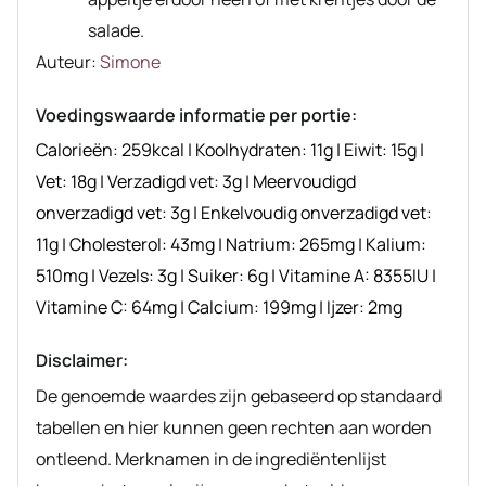
salade.
Auteur
Auteur:
Simone
recept
Voedingswaarde informatie per portie:
Calorieën:
259
kcal
|
Koolhydraten:
11
g
|
Eiwit:
15
g
|
Vet:
18
g
|
Verzadigd vet:
3
g
|
Meervoudigd
onverzadigd vet:
3
g
|
Enkelvoudig onverzadigd vet:
11
g
|
Cholesterol:
43
mg
|
Natrium:
265
mg
|
Kalium:
510
mg
|
Vezels:
3
g
|
Suiker:
6
g
|
Vitamine A:
8355
IU
|
Vitamine C:
64
mg
|
Calcium:
199
mg
|
Ijzer:
2
mg
Disclaimer:
De genoemde waardes zijn gebaseerd op standaard
tabellen en hier kunnen geen rechten aan worden
ontleend. Merknamen in de ingrediëntenlijst