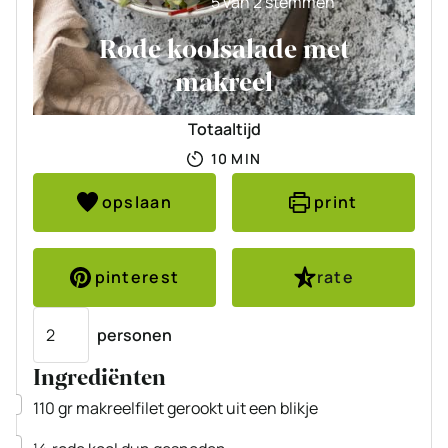
5
van
2
stemmen
Rode koolsalade met
makreel
Totaaltijd
MINUTEN
10
MIN
opslaan
print
pinterest
rate
Porties
personen
Ingrediënten
▢
110
gr
makreelfilet
gerookt uit een blikje
▢