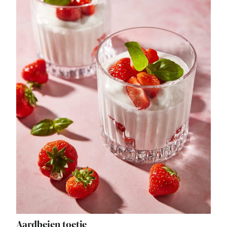
Aardbeien toetje