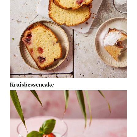
Kruisbessencake