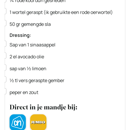
¼
rode kool dun gesneden
▢
1
wortel
geraspt (ik gebruikte een rode oerwortel)
▢
50
gr
gemengde sla
Dressing:
▢
Sap van 1 sinaasappel
▢
2
el
avocado olie
▢
sap van ½ limoen
▢
½
tl
vers geraspte gember
▢
peper en zout
Direct in je mandje bij: