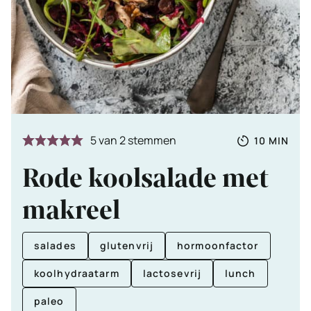
Totale
MINUTE
5
van
2
stemmen
10
MIN
tijd
Rode koolsalade met
makreel
salades
glutenvrij
hormoonfactor
koolhydraatarm
lactosevrij
lunch
paleo