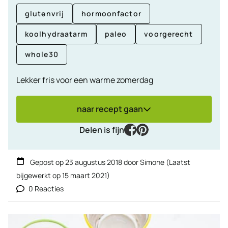
glutenvrij
hormoonfactor
koolhydraatarm
paleo
voorgerecht
whole30
Lekker fris voor een warme zomerdag
naar recept gaan
facebook
pinterest
Delen is fijn
Gepost op
23 augustus 2018
door
Simone
(Laatst
bijgewerkt op
15 maart 2021
)
0 Reacties