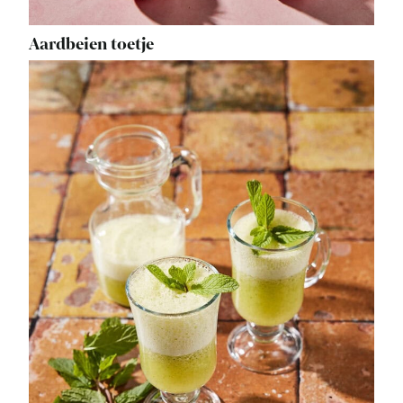
Aardbeien toetje