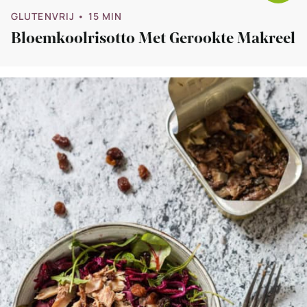
GLUTENVRIJ
• 15 MIN
Bloemkoolrisotto Met Gerookte Makreel
Bekijk
Rode
koolsalade
met
makreel