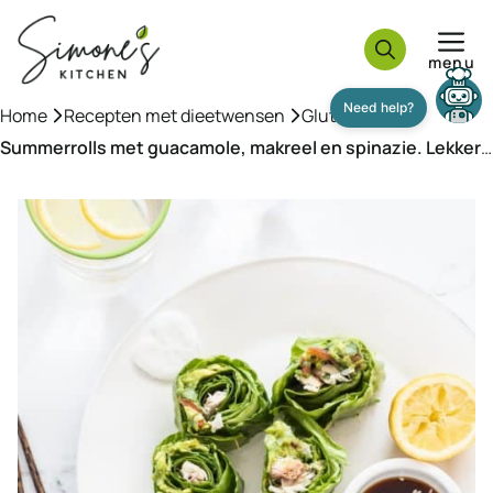
Ga
naar
menu
de
inhoud
Home
»
Recepten met dieetwensen
»
Glutenvrij
»
Summerrolls met guacamole, makreel en spinazie. Lekker
en gezond!