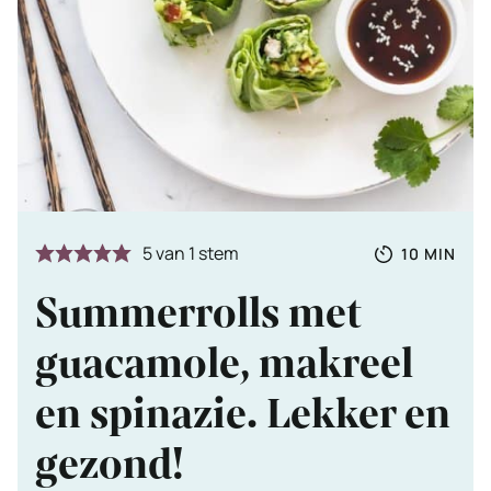
Totale
MINUTE
5
van 1 stem
10
MIN
tijd
Summerrolls met
guacamole, makreel
en spinazie. Lekker en
gezond!