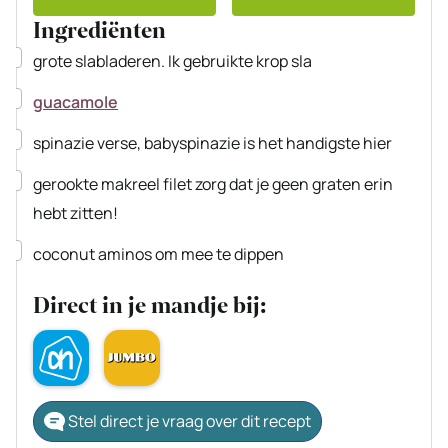
Ingrediënten
▢
grote slabladeren. Ik gebruikte krop sla
▢
guacamole
▢
spinazie
verse, babyspinazie is het handigste hier
▢
gerookte makreel filet
zorg dat je geen graten erin
hebt zitten!
▢
coconut aminos
om mee te dippen
Direct in je mandje bij:
Stel direct je vraag over dit recept