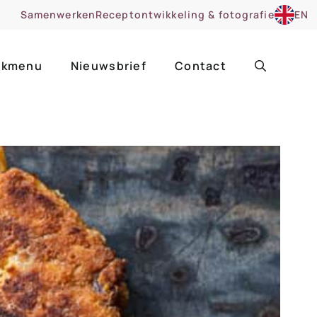
Samenwerken
Receptontwikkeling & fotografie
EN
kmenu
Nieuwsbrief
Contact
ir
Uitgelicht
roentes
ruitsoorten
zoet
cue
nsgerecht
ooker