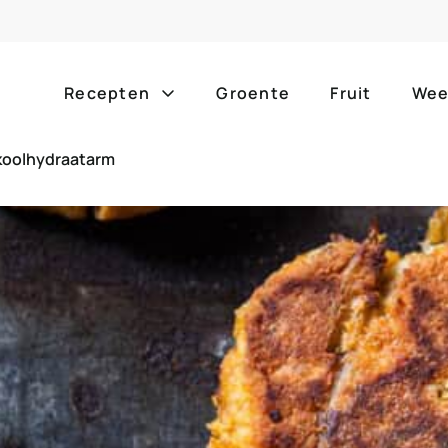
Recepten
Groente
Fruit
Wee
 koolhydraatarm
Gang
Popula
alle g
ontbijt
bijgerechten
alle f
lunch
hoofdgerechten
zomer
borrelhapjes
desserts
barbe
voorgerechten
drankjes
eenpa
slow c