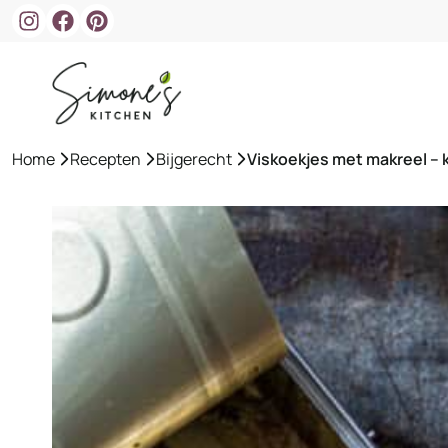
Ga
naar
de
inhoud
Home
»
Recepten
»
Bijgerecht
»
Viskoekjes met makreel –