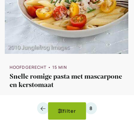
HOOFDGERECHT
• 15 MIN
Snelle romige pasta met mascarpone
en kerstomaat
Vorige
Pagina
Pagina
Pagina
1
…
7
8
filter