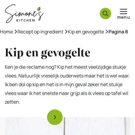
Ga
naar
menu
de
inhoud
Home
»
Recept op ingredient
»
Kip en gevogelte
»
Pagina 8
Kip en gevogelte
Ken je die reclame nog? Kip het meest veelzijdige stukje
vlees. Natuurlijk vreselijk ouderwets maar het is wel waar.
Ik ben dol op kip en het is in mijn geval zeker het stukje
vlees waar ik het snelste naar grijp als ik vlees op tafel wil
zetten.