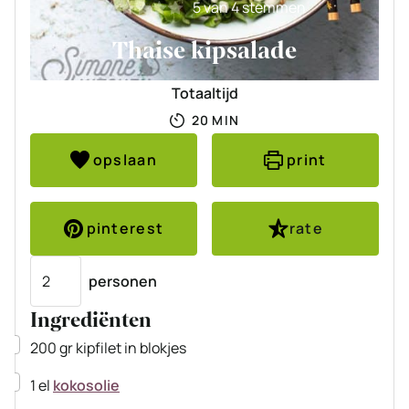
5
van
4
stemmen
Thaise kipsalade
Totaaltijd
MINUTEN
20
MIN
opslaan
print
pinterest
rate
Porties
personen
Ingrediënten
▢
200
gr
kipfilet
in blokjes
▢
1
el
kokosolie