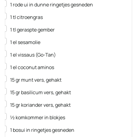
▢
1
rode ui
in dunne ringetjes gesneden
▢
1
tl
citroengras
▢
1
tl
geraspte gember
▢
1
el
sesamolie
▢
1
el
vissaus
(Go-Tan)
▢
1
el
coconut aminos
▢
15
gr
munt
vers, gehakt
▢
15
gr
basilicum
vers, gehakt
▢
15
gr
koriander
vers, gehakt
▢
½
komkommer
in blokjes
▢
1
bosui
in ringetjes gesneden