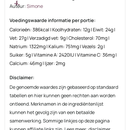
Auteur
Auteur:
Simone
recept
Voedingswaarde informatie per portie:
Calorieën:
386
kcal
|
Koolhydraten:
12
g
|
Eiwit:
24
g
|
Vet:
27
g
|
Verzadigd vet:
9
g
|
Cholesterol:
70
mg
|
Natrium:
1322
mg
|
Kalium:
751
mg
|
Vezels:
2
g
|
Suiker:
5
g
|
Vitamine A:
2420
IU
|
Vitamine C:
36
mg
|
Calcium:
46
mg
|
Ijzer:
2
mg
Disclaimer:
De genoemde waardes zijn gebaseerd op standaard
tabellen en hier kunnen geen rechten aan worden
ontleend. Merknamen in de ingrediëntenlijst
kunnen het gevolg zijn van een betaalde
samenwerking. Sommige linkjes op deze pagina
kunnen affiliate links zijn. Lees meer: disclaimer.