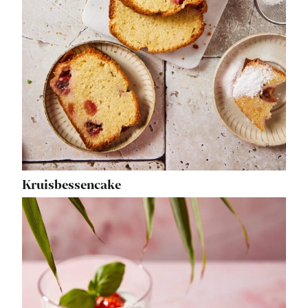
Kruisbessencake