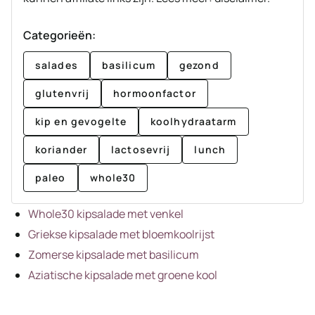
Categorieën:
salades
basilicum
gezond
glutenvrij
hormoonfactor
kip en gevogelte
koolhydraatarm
koriander
lactosevrij
lunch
paleo
whole30
Whole30 kipsalade met venkel
Griekse kipsalade met bloemkoolrijst
Zomerse kipsalade met basilicum
Aziatische kipsalade met groene kool