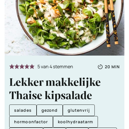
Totale
MINUTE
5
van
4
stemmen
20
MIN
tijd
Lekker makkelijke
Thaise kipsalade
salades
gezond
glutenvrij
hormoonfactor
koolhydraatarm