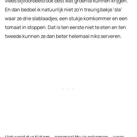
vlees bijvoorbeeld ook best wat groente kunnen krijgen.
En dan bedoel ik natuurlijk niet zo’n treurig bakje ‘sla’
waar ze drie slablaadjes, een stukje komkommer en een
tomaat in stoppen. Dat is ten eerste niet te eten en ten
tweede kunnen ze dan beter helemaal niks serveren.
Het werd dus tijd om – eenmaal thuis gekomen – weer