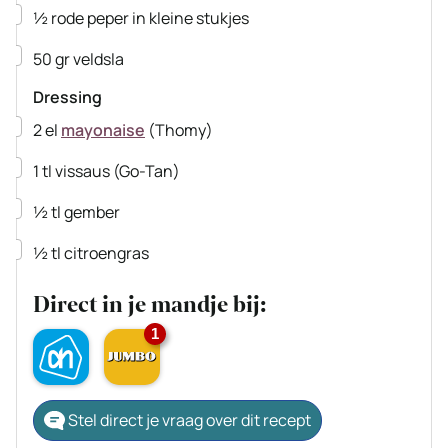
▢
½
rode peper
in kleine stukjes
▢
50
gr
veldsla
Dressing
▢
2
el
mayonaise
(Thomy)
▢
1
tl
vissaus
(Go-Tan)
▢
½
tl
gember
▢
½
tl
citroengras
Direct in je mandje bij:
1
Stel direct je vraag over dit recept