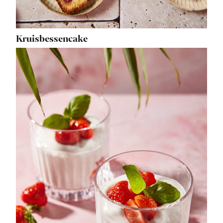
Kruisbessencake