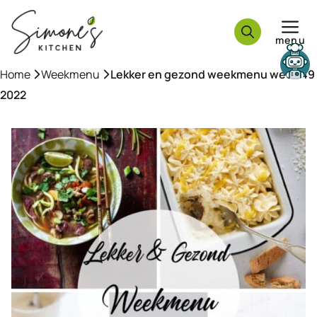
Ga
naar
menu
de
inhoud
Need help?
Home
»
Weekmenu
»
Lekker en gezond weekmenu week 49
2022