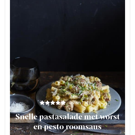
4
van 1 stem
Snelle pastasalade met worst
en pesto roomsaus