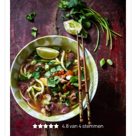
4.8
van
4
stemmen