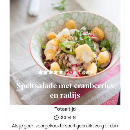
5
van 1 stem
Speltsalade met cranberries
en radijs
Totaaltijd
MINUTEN
20
MIN
Als je geen voorgekookte spelt gebruikt zorg er dan