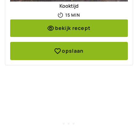
Kooktijd
MINUTEN
15
MIN
bekijk recept
opslaan