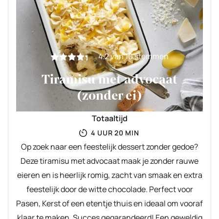
4.2
van
10
stemmen
Tiramisu met advocaat
(zonder ei)
Totaaltijd
UUR
MINUTEN
4
UUR
20
MIN
Op zoek naar een feestelijk dessert zonder gedoe?
Deze tiramisu met advocaat maak je zonder rauwe
eieren en is heerlijk romig, zacht van smaak en extra
feestelijk door de witte chocolade. Perfect voor
Pasen, Kerst of een etentje thuis en ideaal om vooraf
klaar te maken. Succes gegarandeerd! Een geweldig