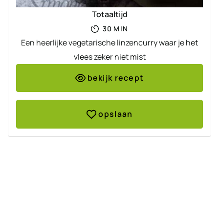
Totaaltijd
MINUTEN
30
MIN
Een heerlijke vegetarische linzencurry waar je het
vlees zeker niet mist
bekijk recept
opslaan