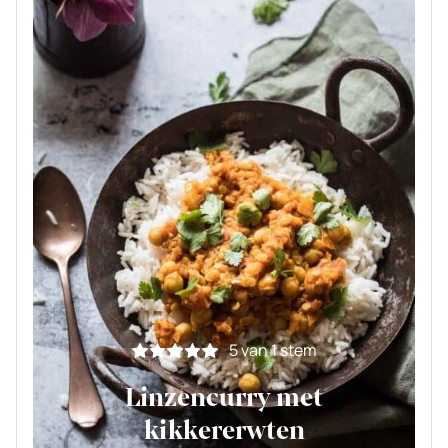
5
van 1 stem
Linzencurry met
kikkererwten