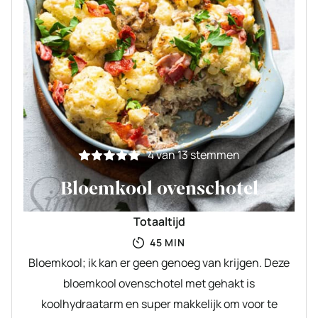
4
van
13
stemmen
Bloemkool ovenschotel
Totaaltijd
MINUTEN
45
MIN
Bloemkool; ik kan er geen genoeg van krijgen. Deze
bloemkool ovenschotel met gehakt is
koolhydraatarm en super makkelijk om voor te