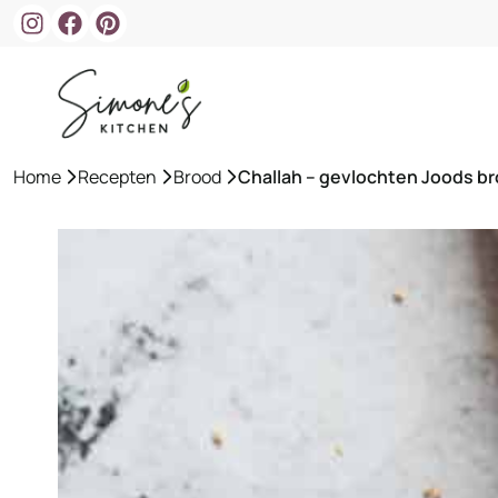
Ga
naar
de
inhoud
Home
»
Recepten
»
Brood
»
Challah – gevlochten Joods b