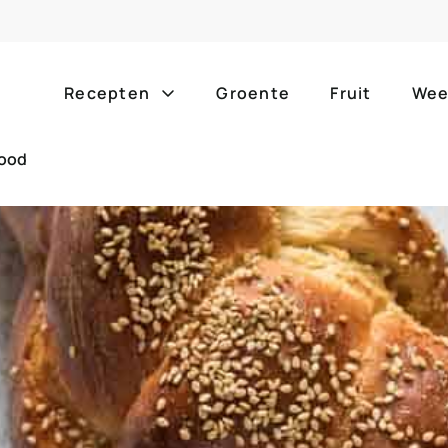
Recepten
Groente
Fruit
Wee
rood
Gang
Popula
alle g
ontbijt
bijgerechten
alle f
lunch
hoofdgerechten
zomer
borrelhapjes
desserts
barbe
voorgerechten
drankjes
eenpa
slow c