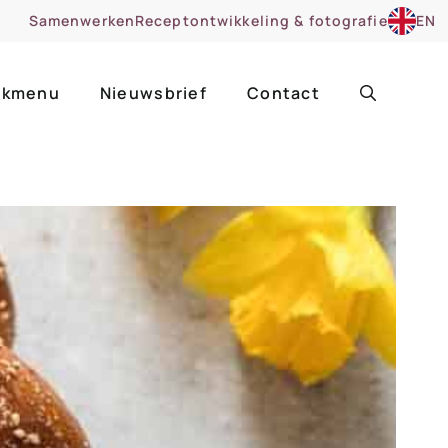
Samenwerken
Receptontwikkeling & fotografie
EN
kmenu
Nieuwsbrief
Contact
ir
Uitgelicht
roentes
ruitsoorten
zoet
cue
nsgerecht
ooker