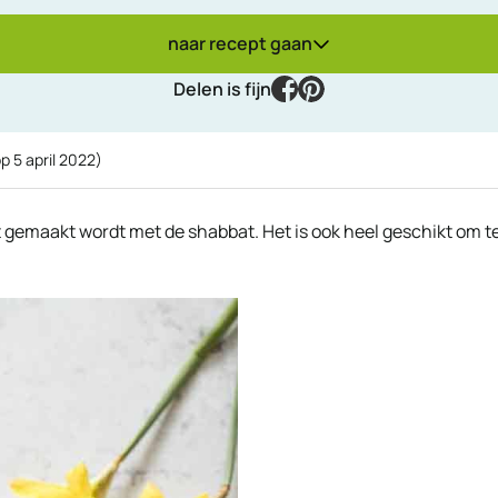
naar recept gaan
facebook
pinterest
Delen is fijn
op
5 april 2022
)
t gemaakt wordt met de shabbat. Het is ook heel geschikt om t