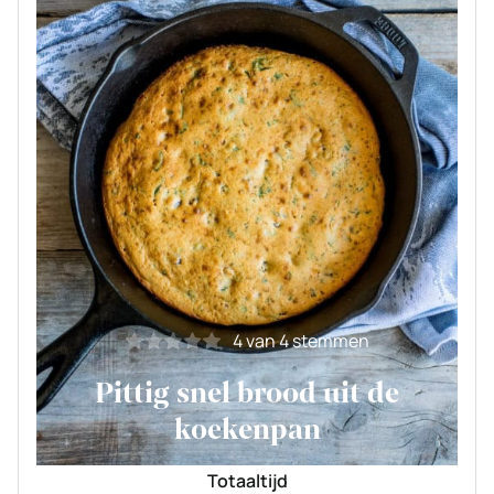
4
van
4
stemmen
Pittig snel brood uit de
koekenpan
Totaaltijd