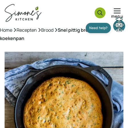
Ga
naar
menu
de
inhoud
Need help?
Home
»
Recepten
»
Brood
»
Snel pittig brood uit de
koekenpan