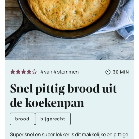
Totale
MINUTE
4
van
4
stemmen
30
MIN
tijd
Snel pittig brood uit
de koekenpan
brood
bijgerecht
Super snel en super lekker is dit makkelijke en pittige