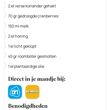
▢
2
el
verse koriander
gehakt
▢
70
gr
gedroogde cranberries
▢
150
ml
melk
▢
2
el
honing
▢
1
ei
licht geklopt
▢
45
gr
roomboter
gesmolten
▢
1
el
plantaardige olie
Direct in je mandje bij:
Benodigdheden