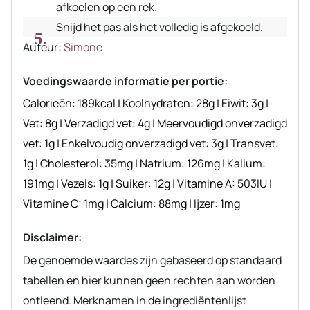
afkoelen op een rek.
Snijd het pas als het volledig is afgekoeld.
Auteur
Auteur:
Simone
recept
Voedingswaarde informatie per portie:
Calorieën:
189
kcal
|
Koolhydraten:
28
g
|
Eiwit:
3
g
|
Vet:
8
g
|
Verzadigd vet:
4
g
|
Meervoudigd onverzadigd
vet:
1
g
|
Enkelvoudig onverzadigd vet:
3
g
|
Transvet:
1
g
|
Cholesterol:
35
mg
|
Natrium:
126
mg
|
Kalium:
191
mg
|
Vezels:
1
g
|
Suiker:
12
g
|
Vitamine A:
503
IU
|
Vitamine C:
1
mg
|
Calcium:
88
mg
|
Ijzer:
1
mg
Disclaimer:
De genoemde waardes zijn gebaseerd op standaard
tabellen en hier kunnen geen rechten aan worden
ontleend. Merknamen in de ingrediëntenlijst