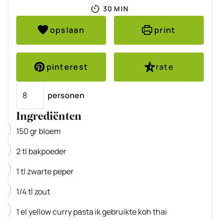
MINUTEN
30
MIN
opslaan
print
pinterest
rate
Porties
personen
Ingrediënten
▢
150
gr
bloem
▢
2
tl
bakpoeder
▢
1
tl
zwarte peper
▢
1/4
tl
zout
▢
1
el
yellow curry pasta
ik gebruikte koh thai