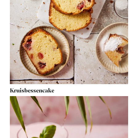
Kruisbessencake