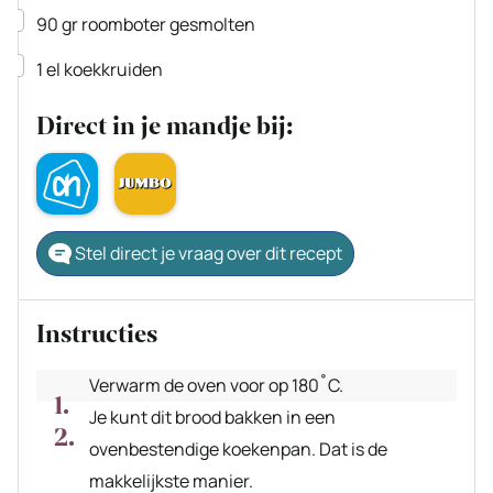
▢
90
gr
roomboter
gesmolten
▢
1
el
koekkruiden
Direct in je mandje bij:
Stel direct je vraag over dit recept
Instructies
Verwarm de oven voor op 180˚C.
Je kunt dit brood bakken in een
ovenbestendige koekenpan. Dat is de
makkelijkste manier.