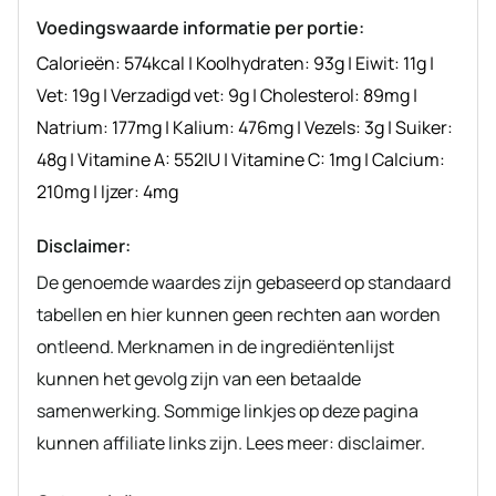
recept
Voedingswaarde informatie per portie:
Calorieën:
574
kcal
|
Koolhydraten:
93
g
|
Eiwit:
11
g
|
Vet:
19
g
|
Verzadigd vet:
9
g
|
Cholesterol:
89
mg
|
Natrium:
177
mg
|
Kalium:
476
mg
|
Vezels:
3
g
|
Suiker:
48
g
|
Vitamine A:
552
IU
|
Vitamine C:
1
mg
|
Calcium:
210
mg
|
Ijzer:
4
mg
Disclaimer:
De genoemde waardes zijn gebaseerd op standaard
tabellen en hier kunnen geen rechten aan worden
ontleend. Merknamen in de ingrediëntenlijst
kunnen het gevolg zijn van een betaalde
samenwerking. Sommige linkjes op deze pagina
kunnen affiliate links zijn. Lees meer: disclaimer.