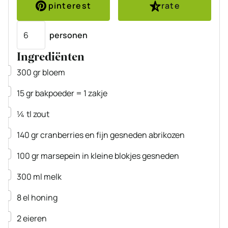
pinterest
rate
Porties
personen
Ingrediënten
▢
300
gr
bloem
▢
15
gr
bakpoeder
= 1 zakje
▢
¼
tl
zout
▢
140
gr
cranberries en fijn gesneden abrikozen
▢
100
gr
marsepein
in kleine blokjes gesneden
▢
300
ml
melk
▢
8
el
honing
▢
2
eieren