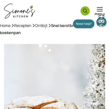
Ga
naar
menu
de
inhoud
Need help?
Home
»
Recepten
»
Ontbijt
»
Snel kerstbrood uit de
koekenpan