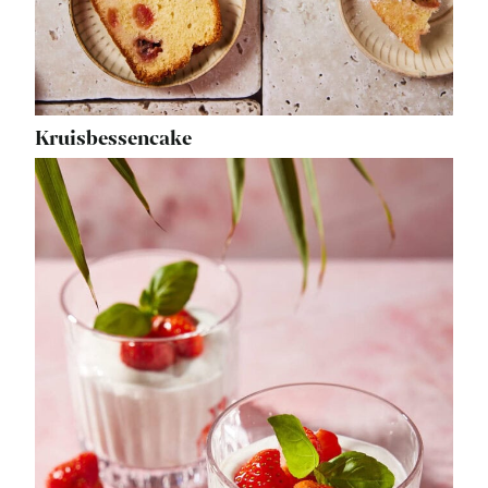
Kruisbessencake