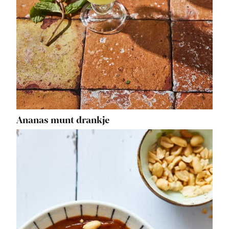
Ananas munt drankje