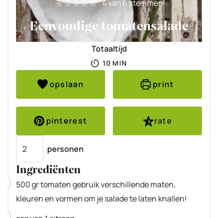
4
van
6
stemmen
Eenvoudige tomatensalade
Totaaltijd
MINUTEN
10
MIN
opslaan
print
pinterest
rate
Porties
personen
Ingrediënten
▢
500
gr
tomaten
gebruik verschillende maten,
kleuren en vormen om je salade te laten knallen!
▢