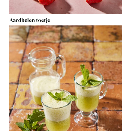
Aardbeien toetje