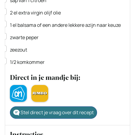
sap van 1 citroen
▢
2
el
extra virgin olijf olie
▢
1
el
balsama
of een andere lekkere azijn naar keuze
▢
zwarte peper
▢
zeezout
▢
1/2
komkommer
Direct in je mandje bij:
Stel direct je vraag over dit recept
Instructies