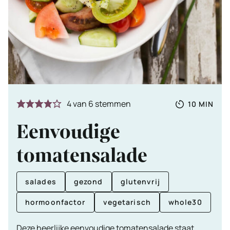
Totale
MINUTE
4
van
6
stemmen
10
MIN
tijd
Eenvoudige
tomatensalade
salades
gezond
glutenvrij
hormoonfactor
vegetarisch
whole30
Deze heerlijke eenvoudige tomatensalade staat