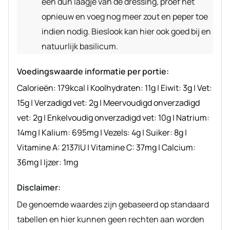
een dun laagje van de dressing, proef het
opnieuw en voeg nog meer zout en peper toe
indien nodig. Bieslook kan hier ook goed bij en
natuurlijk basilicum.
Voedingswaarde informatie per portie:
Calorieën:
179
kcal
|
Koolhydraten:
11
g
|
Eiwit:
3
g
|
Vet:
15
g
|
Verzadigd vet:
2
g
|
Meervoudigd onverzadigd
vet:
2
g
|
Enkelvoudig onverzadigd vet:
10
g
|
Natrium:
14
mg
|
Kalium:
695
mg
|
Vezels:
4
g
|
Suiker:
8
g
|
Vitamine A:
2137
IU
|
Vitamine C:
37
mg
|
Calcium:
36
mg
|
Ijzer:
1
mg
Disclaimer:
De genoemde waardes zijn gebaseerd op standaard
tabellen en hier kunnen geen rechten aan worden