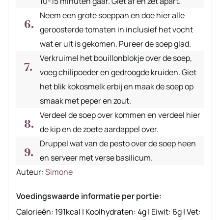
10-15 minuten gaar. Giet af en zet apart.
Neem een grote soeppan en doe hier alle
geroosterde tomaten in inclusief het vocht
wat er uit is gekomen. Pureer de soep glad.
Verkruimel het bouillonblokje over de soep,
voeg chilipoeder en gedroogde kruiden. Giet
het blik kokosmelk erbij en maak de soep op
smaak met peper en zout.
Verdeel de soep over kommen en verdeel hier
de kip en de zoete aardappel over.
Druppel wat van de pesto over de soep heen
en serveer met verse basilicum.
Auteur
Auteur:
Simone
recept
Voedingswaarde informatie per portie:
Calorieën:
191
kcal
|
Koolhydraten:
4
g
|
Eiwit:
6
g
|
Vet: