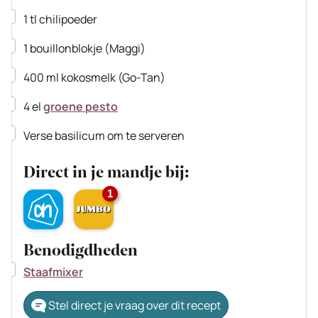
▢
1
tl
chilipoeder
▢
1
bouillonblokje
(Maggi)
▢
400
ml
kokosmelk
(Go-Tan)
▢
4
el
groene pesto
▢
Verse basilicum
om te serveren
Direct in je mandje bij:
1
Benodigdheden
▢
Staafmixer
Stel direct je vraag over dit recept