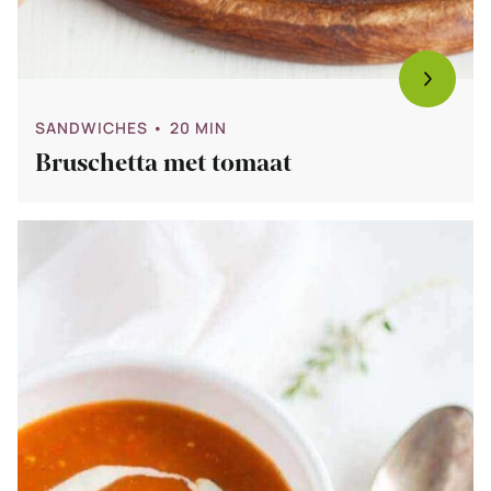
SANDWICHES
• 20 MIN
Bruschetta met tomaat
Bekijk
Tomatensoep
met
gorgonzola
creme
–
kerstvoorgerecht