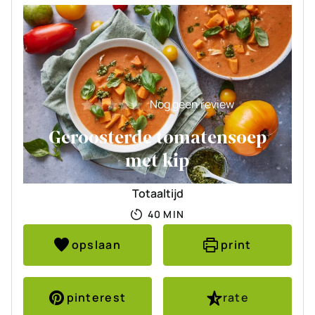
Nog geen review
Geroosterde tomatensoep
met kip
Totaaltijd
MINUTEN
40
MIN
opslaan
print
pinterest
rate