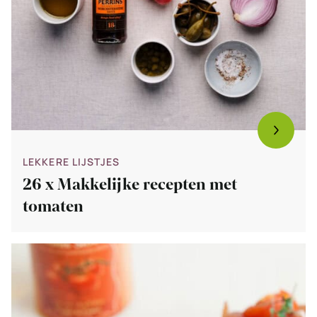
LEKKERE LIJSTJES
26 x Makkelijke recepten met
tomaten
Bekijk
Bruschetta
met
tomaat