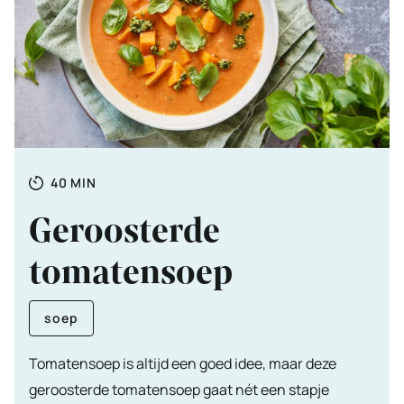
Totale
MINUTEN
40
MIN
tijd
Geroosterde
tomatensoep
soep
Tomatensoep is altijd een goed idee, maar deze
geroosterde tomatensoep gaat nét een stapje