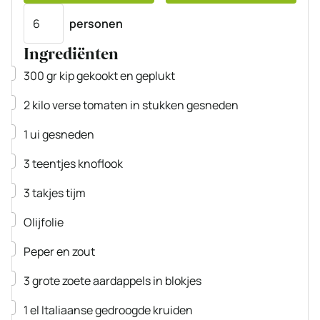
Porties
personen
Ingrediënten
▢
300
gr
kip
gekookt en geplukt
▢
2
kilo
verse tomaten
in stukken gesneden
▢
1
ui
gesneden
▢
3
teentjes
knoflook
▢
3
takjes
tijm
▢
Olijfolie
▢
Peper en zout
▢
3
grote
zoete aardappels
in blokjes
▢
1
el
Italiaanse gedroogde kruiden