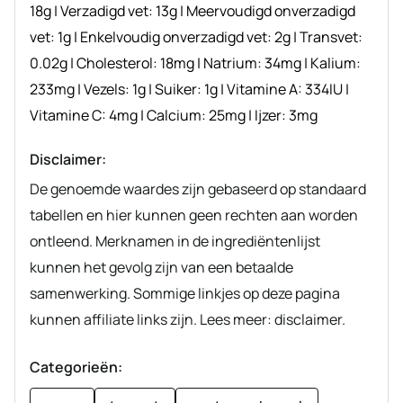
18
g
|
Verzadigd vet:
13
g
|
Meervoudigd onverzadigd
vet:
1
g
|
Enkelvoudig onverzadigd vet:
2
g
|
Transvet:
0.02
g
|
Cholesterol:
18
mg
|
Natrium:
34
mg
|
Kalium:
233
mg
|
Vezels:
1
g
|
Suiker:
1
g
|
Vitamine A:
334
IU
|
Vitamine C:
4
mg
|
Calcium:
25
mg
|
Ijzer:
3
mg
Disclaimer:
De genoemde waardes zijn gebaseerd op standaard
tabellen en hier kunnen geen rechten aan worden
ontleend. Merknamen in de ingrediëntenlijst
kunnen het gevolg zijn van een betaalde
samenwerking. Sommige linkjes op deze pagina
kunnen affiliate links zijn. Lees meer: disclaimer.
Categorieën: