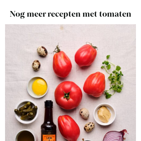
Nog meer recepten met tomaten
Bekijk
26
x
Makkelijke
recepten
met
tomaten