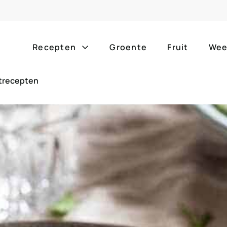
Recepten
Groente
Fruit
Wee
strecepten
Gang
Popula
alle g
ontbijt
bijgerechten
alle f
lunch
hoofdgerechten
zomer
borrelhapjes
desserts
barbe
voorgerechten
drankjes
eenpa
slow c