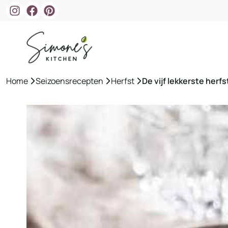
Ga
naar
de
inhoud
Home
»
Seizoensrecepten
»
Herfst
»
De vijf lekkerste herf