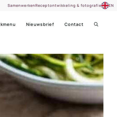
Samenwerken
Receptontwikkeling & fotografie
EN
kmenu
Nieuwsbrief
Contact
ir
Uitgelicht
roentes
ruitsoorten
zoet
cue
nsgerecht
ooker