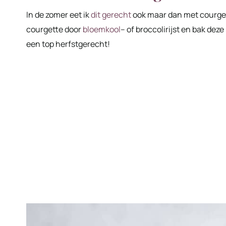
In de zomer eet ik
dit gerecht
ook maar dan met courgette
courgette door
bloemkool
– of broccolirijst en bak dez
een top herfstgerecht!