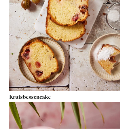
Kruisbessencake