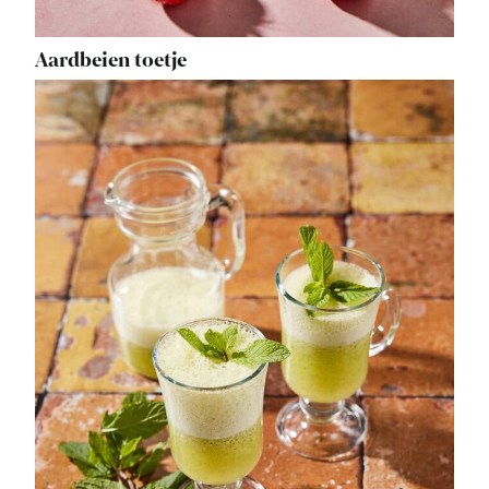
Aardbeien toetje