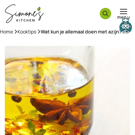
Ga
naar
menu
de
inhoud
Need help?
Home
»
Kooktips
»
Wat kun je allemaal doen met azijn?