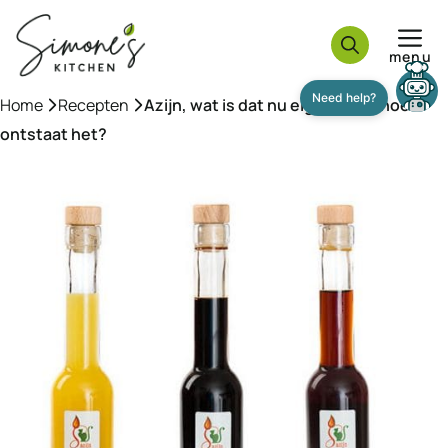
Ga
naar
menu
de
inhoud
Need help?
Home
»
Recepten
»
Azijn, wat is dat nu eigenlijk en hoe
ontstaat het?