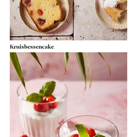
Kruisbessencake