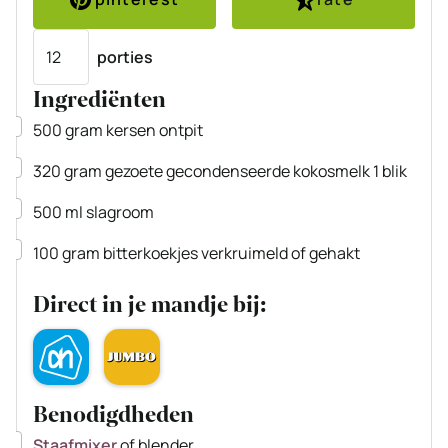
Porties
porties
Ingrediënten
▢
500
gram
kersen
ontpit
▢
320
gram
gezoete gecondenseerde kokosmelk
1 blik
▢
500
ml
slagroom
▢
100
gram
bitterkoekjes
verkruimeld of gehakt
Direct in je mandje bij:
Benodigdheden
▢
Staafmixer
of blender