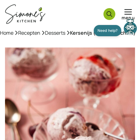
Ga
naar
menu
de
inhoud
Home
»
Recepten
»
Desserts
»
Kersenijs (zonder machine)