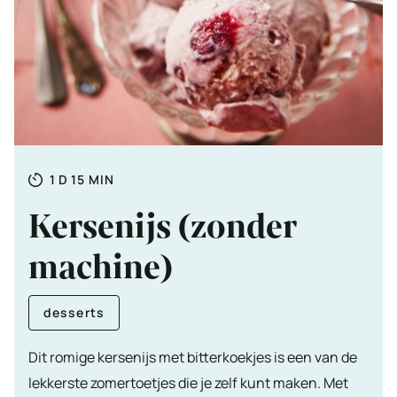
Totale
DAG
MINUTEN
1
D
15
MIN
tijd
Kersenijs (zonder
machine)
desserts
Dit romige kersenijs met bitterkoekjes is een van de
lekkerste zomertoetjes die je zelf kunt maken. Met