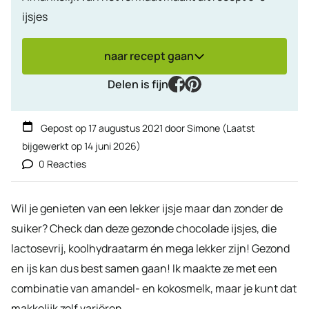
ijsjes
naar recept gaan
facebook
pinterest
Delen is fijn
Gepost op
17 augustus 2021
door
Simone
(Laatst
bijgewerkt op
14 juni 2026
)
0 Reacties
Wil je genieten van een lekker ijsje maar dan zonder de
suiker? Check dan deze gezonde chocolade ijsjes, die
lactosevrij, koolhydraatarm én mega lekker zijn! Gezond
en ijs kan dus best samen gaan! Ik maakte ze met een
combinatie van amandel- en kokosmelk, maar je kunt dat
makkelijk zelf variëren.