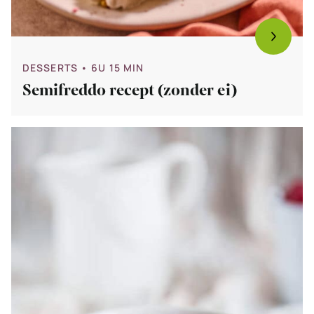
DESSERTS
• 6U 15 MIN
Semifreddo recept (zonder ei)
Bekijk
Zelf
ijs
maken
zonder
ijsmachine