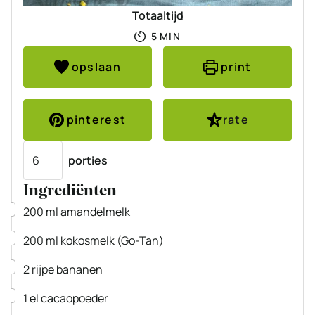
Totaaltijd
MINUTEN
5
MIN
opslaan
print
pinterest
rate
Porties
porties
Ingrediënten
▢
200
ml
amandelmelk
▢
200
ml
kokosmelk
(Go-Tan)
▢
2
rijpe bananen
▢
1
el
cacaopoeder