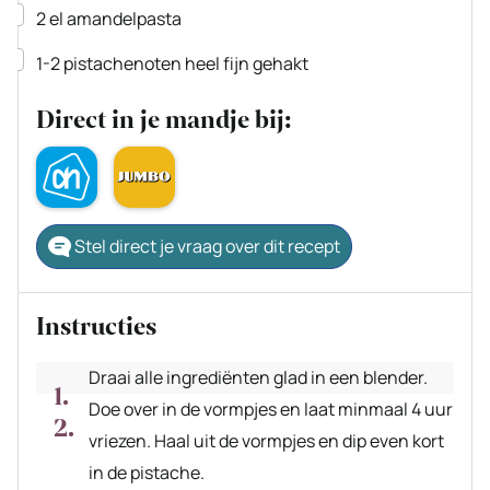
▢
2
el
amandelpasta
▢
1-2
pistachenoten
heel fijn gehakt
Direct in je mandje bij:
Stel direct je vraag over dit recept
Instructies
Draai alle ingrediënten glad in een blender.
Doe over in de vormpjes en laat minmaal 4 uur
vriezen. Haal uit de vormpjes en dip even kort
in de pistache.