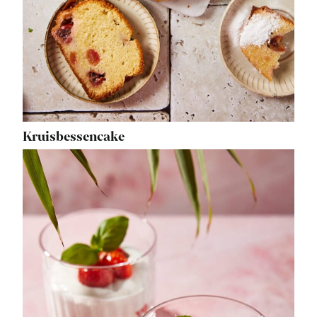
Kruisbessencake