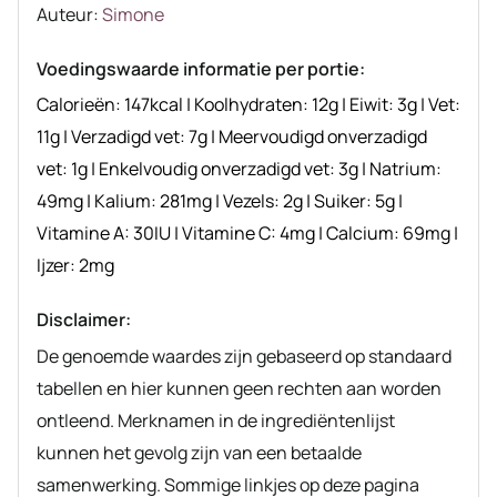
Auteur
Auteur:
Simone
recept
Voedingswaarde informatie per portie:
Calorieën:
147
kcal
|
Koolhydraten:
12
g
|
Eiwit:
3
g
|
Vet:
11
g
|
Verzadigd vet:
7
g
|
Meervoudigd onverzadigd
vet:
1
g
|
Enkelvoudig onverzadigd vet:
3
g
|
Natrium:
49
mg
|
Kalium:
281
mg
|
Vezels:
2
g
|
Suiker:
5
g
|
Vitamine A:
30
IU
|
Vitamine C:
4
mg
|
Calcium:
69
mg
|
Ijzer:
2
mg
Disclaimer:
De genoemde waardes zijn gebaseerd op standaard
tabellen en hier kunnen geen rechten aan worden
ontleend. Merknamen in de ingrediëntenlijst
kunnen het gevolg zijn van een betaalde
samenwerking. Sommige linkjes op deze pagina