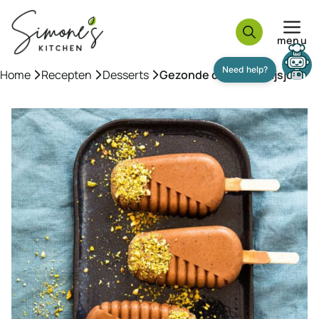
Ga
naar
menu
de
inhoud
Home
»
Recepten
»
Desserts
»
Gezonde chocolade ijsjes