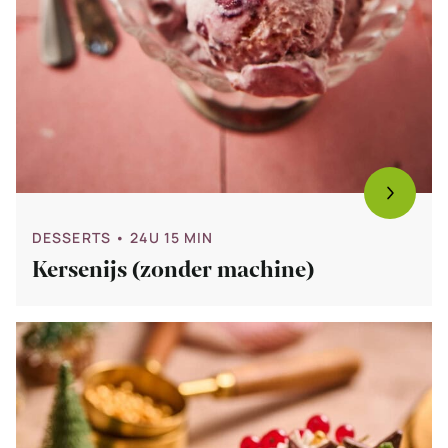
DESSERTS
• 24U 15 MIN
Kersenijs (zonder machine)
Bekijk
Semifreddo
recept
(zonder