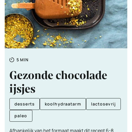
Totale
MINUTEN
5
MIN
tijd
Gezonde chocolade
ijsjes
desserts
koolhydraatarm
lactosevrij
paleo
Afhankelijk van het formaat maakt dit recept 6-8