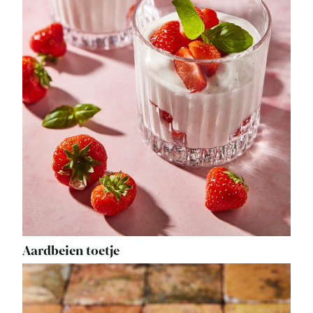
Aardbeien toetje