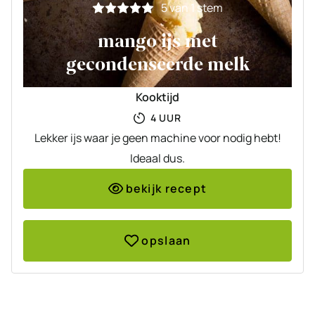
5
van 1 stem
mango ijs met
gecondenseerde melk
Kooktijd
UUR
4
UUR
Lekker ijs waar je geen machine voor nodig hebt!
Ideaal dus.
bekijk recept
opslaan