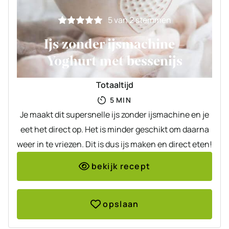
5
van
2
stemmen
Ijs zonder ijsmachine –
Yoghurt met bessenijs
Totaaltijd
MINUTEN
5
MIN
Je maakt dit supersnelle ijs zonder ijsmachine en je
eet het direct op. Het is minder geschikt om daarna
weer in te vriezen. Dit is dus ijs maken en direct eten!
bekijk recept
opslaan