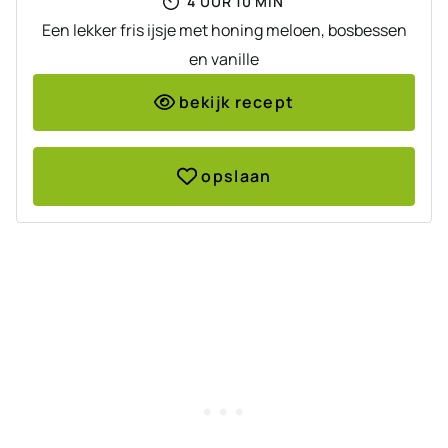
4
UUR
10
MIN
Een lekker fris ijsje met honing meloen, bosbessen
en vanille
bekijk recept
opslaan