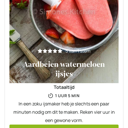
5
van 1 stem
Aardbeien watermeloen
ijsjes
Totaaltijd
UUR
MINUTEN
1
UUR
5
MIN
In een zoku ijsmaker heb je slechts een paar
minuten nodig om dit te maken. Reken vier uur in
een gewone vorm.