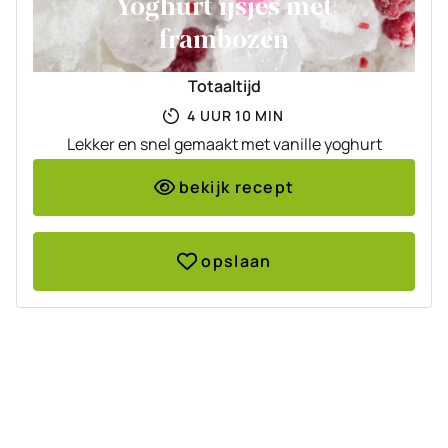
Yoghurt ijsjes met
frambozen
Totaaltijd
UUR
MINUTEN
4
UUR
10
MIN
Lekker en snel gemaakt met vanille yoghurt
bekijk recept
opslaan