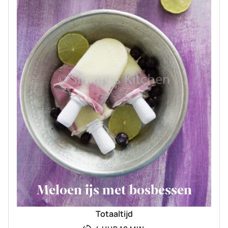
Meloen ijs met bosbessen
Totaaltijd
UUR
MINUTEN