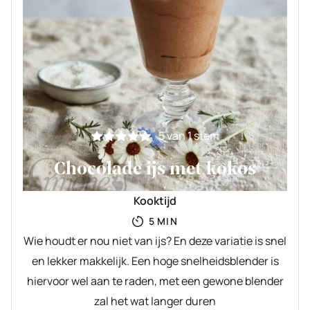
5
van 1 stem
Chocolade ijs met kokos
Kooktijd
MINUTEN
5
MIN
Wie houdt er nou niet van ijs? En deze variatie is snel
en lekker makkelijk. Een hoge snelheidsblender is
hiervoor wel aan te raden, met een gewone blender
zal het wat langer duren