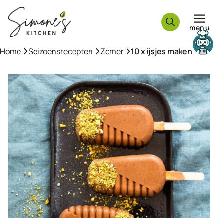
Ga
naar
menu
de
inhoud
Need help?
Home
»
Seizoensrecepten
»
Zomer
»
10 x ijsjes maken