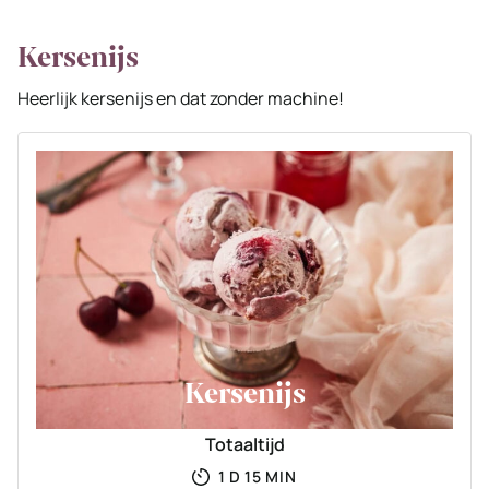
Kersenijs
Heerlijk kersenijs en dat zonder machine!
Kersenijs
Totaaltijd
DAG
MINUTEN
1
D
15
MIN