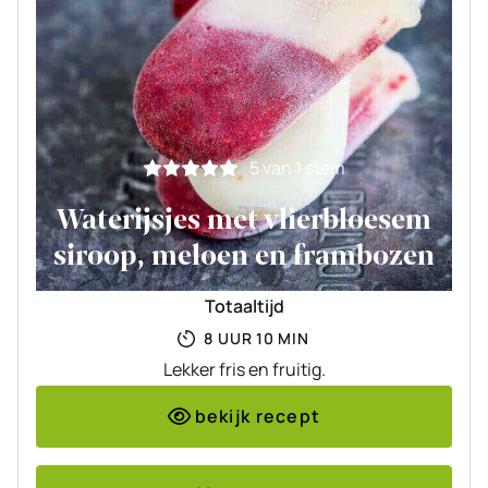
5
van 1 stem
Waterijsjes met vlierbloesem
siroop, meloen en frambozen
Totaaltijd
UUR
MINUTEN
8
UUR
10
MIN
Lekker fris en fruitig.
bekijk recept