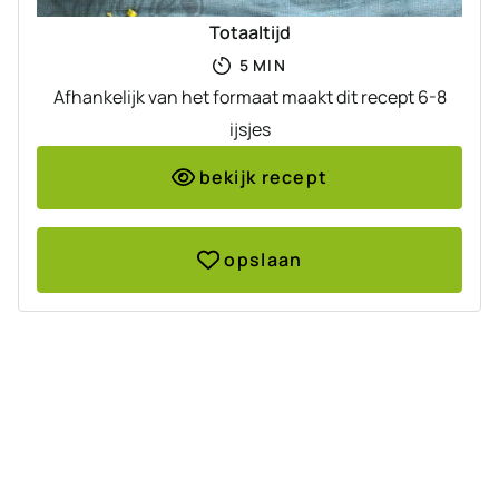
Totaaltijd
MINUTEN
5
MIN
Afhankelijk van het formaat maakt dit recept 6-8
ijsjes
bekijk recept
opslaan