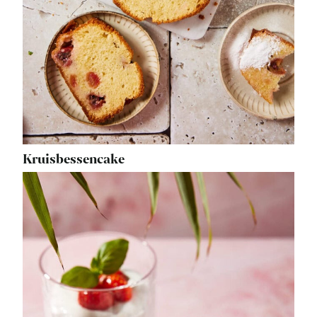
Kruisbessencake