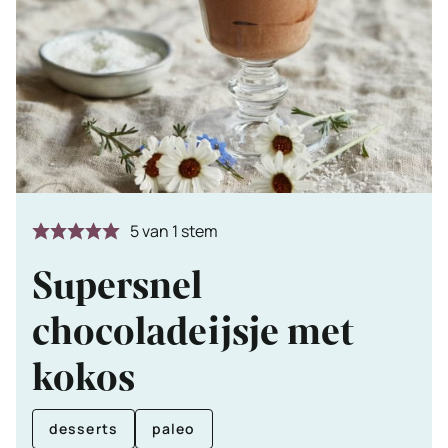
5
van 1 stem
Supersnel
chocoladeijsje met
kokos
desserts
paleo