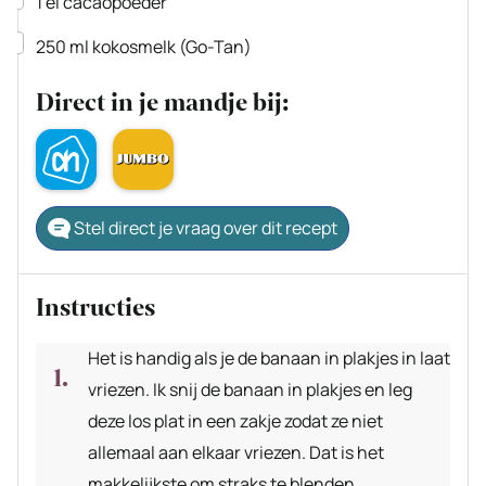
1
el
cacaopoeder
▢
250
ml
kokosmelk
(Go-Tan)
Direct in je mandje bij:
Stel direct je vraag over dit recept
Instructies
Het is handig als je de banaan in plakjes in laat
vriezen. Ik snij de banaan in plakjes en leg
deze los plat in een zakje zodat ze niet
allemaal aan elkaar vriezen. Dat is het
makkelijkste om straks te blenden.