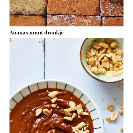
Ananas munt drankje