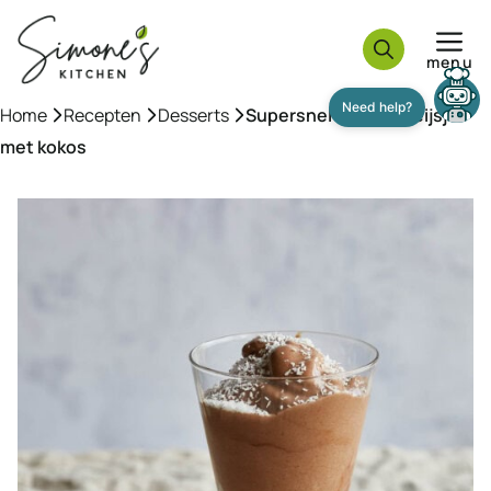
Ga
naar
menu
de
inhoud
Home
»
Recepten
»
Desserts
»
Supersnel chocoladeijsje
Need help?
met kokos