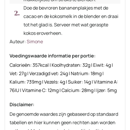
Doe de bevroren bananenplakjes met de
cacao en de kokosmelk in de blender en draai
tot het glad is. Serveer met wat geraspte
kokos eroverheen.
Auteur
Auteur:
Simone
recept
Voedingswaarde informatie per portie:
Calorieën:
357
kcal
|
Koolhydraten:
32
g
|
Eiwit:
4
g
|
Vet:
27
g
|
Verzadigd vet:
24
g
|
Natrium:
18
mg
|
Kalium:
739
mg
|
Vezels:
4
g
|
Suiker:
14
g
|
Vitamine A:
76
IU
|
Vitamine C:
12
mg
|
Calcium:
28
mg
|
Ijzer:
5
mg
Disclaimer:
De genoemde waardes zijn gebaseerd op standaard
tabellen en hier kunnen geen rechten aan worden