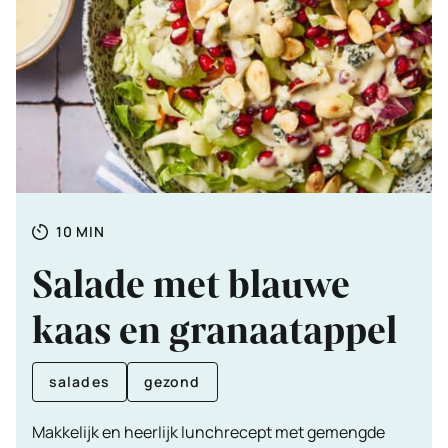
Totale
MINUTEN
10
MIN
tijd
Salade met blauwe
kaas en granaatappel
salades
gezond
Makkelijk en heerlijk lunchrecept met gemengde