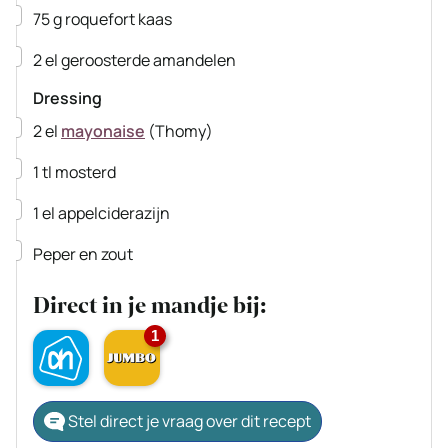
▢
75
g
roquefort kaas
▢
2
el
geroosterde amandelen
Dressing
▢
2
el
mayonaise
(Thomy)
▢
1
tl
mosterd
▢
1
el
appelciderazijn
▢
Peper en zout
Direct in je mandje bij:
1
Stel direct je vraag over dit recept