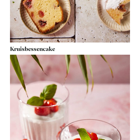
Kruisbessencake