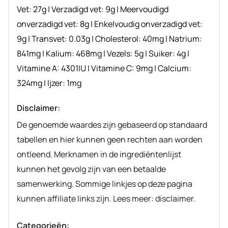
Vet:
27
g
|
Verzadigd vet:
9
g
|
Meervoudigd
onverzadigd vet:
8
g
|
Enkelvoudig onverzadigd vet:
9
g
|
Transvet:
0.03
g
|
Cholesterol:
40
mg
|
Natrium:
841
mg
|
Kalium:
468
mg
|
Vezels:
5
g
|
Suiker:
4
g
|
Vitamine A:
4301
IU
|
Vitamine C:
9
mg
|
Calcium:
324
mg
|
Ijzer:
1
mg
Disclaimer:
De genoemde waardes zijn gebaseerd op standaard
tabellen en hier kunnen geen rechten aan worden
ontleend. Merknamen in de ingrediëntenlijst
kunnen het gevolg zijn van een betaalde
samenwerking. Sommige linkjes op deze pagina
kunnen affiliate links zijn. Lees meer: disclaimer.
Categorieën: