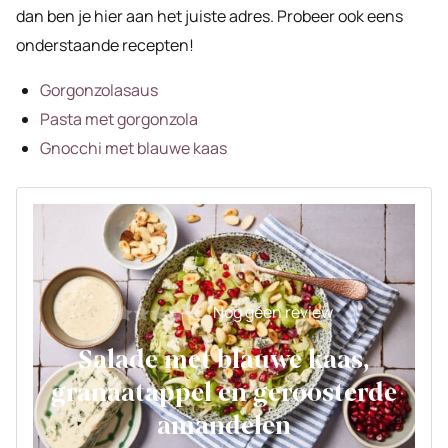
dan ben je hier aan het juiste adres. Probeer ook eens
onderstaande recepten!
Gorgonzolasaus
Pasta met gorgonzola
Gnocchi met blauwe kaas
Nog geen review
Salade met blauwe kaas,
granaatappel en geroosterde
amandelen