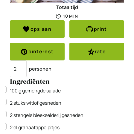
Totaaltijd
MINUTEN
10
MIN
opslaan
print
pinterest
rate
Porties
personen
Ingrediënten
▢
100
g
gemengde salade
▢
2
stuks
witlof
gesneden
▢
2
stengels
bleekselderij
gesneden
▢
2
el
granaatappelpitjes