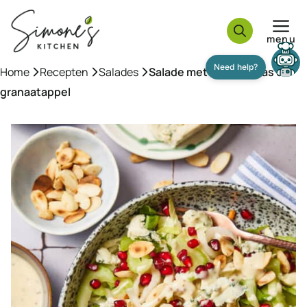
Ga
naar
menu
de
inhoud
Need help?
Home
»
Recepten
»
Salades
»
Salade met blauwe kaas en
granaatappel