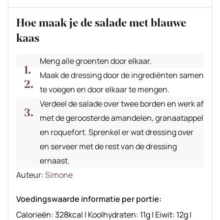
Hoe maak je de salade met blauwe
kaas
Meng alle groenten door elkaar.
Maak de dressing door de ingrediënten samen
te voegen en door elkaar te mengen.
Verdeel de salade over twee borden en werk af
met de geroosterde amandelen, granaatappel
en roquefort. Sprenkel er wat dressing over
en serveer met de rest van de dressing
ernaast.
Auteur
Auteur:
Simone
recept
Voedingswaarde informatie per portie:
Calorieën:
328
kcal
|
Koolhydraten:
11
g
|
Eiwit:
12
g
|