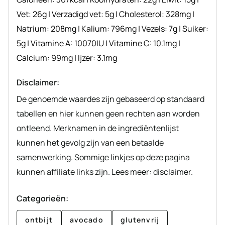
Vet:
26
g
|
Verzadigd vet:
5
g
|
Cholesterol:
328
mg
|
Natrium:
208
mg
|
Kalium:
796
mg
|
Vezels:
7
g
|
Suiker:
5
g
|
Vitamine A:
10070
IU
|
Vitamine C:
10.1
mg
|
Calcium:
99
mg
|
Ijzer:
3.1
mg
Disclaimer:
De genoemde waardes zijn gebaseerd op standaard
tabellen en hier kunnen geen rechten aan worden
ontleend. Merknamen in de ingrediëntenlijst
kunnen het gevolg zijn van een betaalde
samenwerking. Sommige linkjes op deze pagina
kunnen affiliate links zijn. Lees meer: disclaimer.
Categorieën:
ontbijt
avocado
glutenvrij