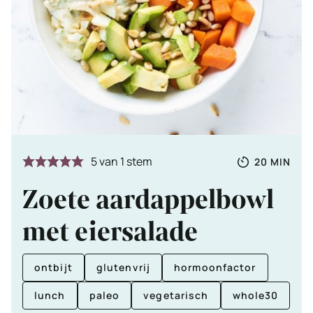
Totale
MINUTE
5
van 1 stem
20
MIN
tijd
Zoete aardappelbowl
met eiersalade
ontbijt
glutenvrij
hormoonfactor
lunch
paleo
vegetarisch
whole30