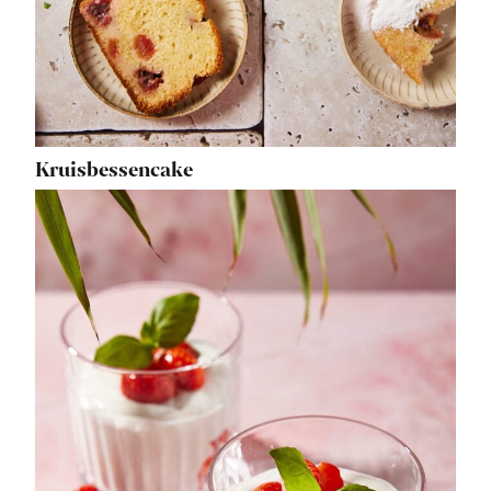
Kruisbessencake