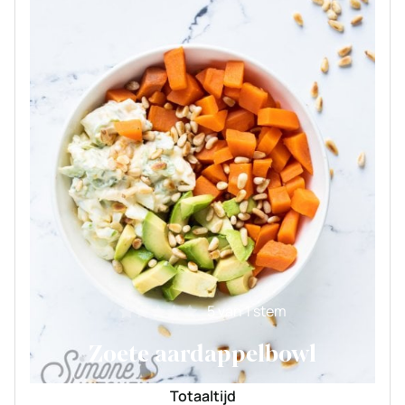
5
van 1 stem
Zoete aardappelbowl
Totaaltijd