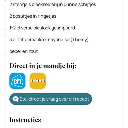
▢
2
stengels bleekselderij
in dunne schijfjes
▢
2
bosuitjes
in ringetjes
▢
1-2
el
verse bieslook
gesnipperd
▢
3
el
zelfgemaakte mayonaise
(Thomy)
▢
peper en zout
Direct in je mandje bij:
Stel direct je vraag over dit recept
Instructies