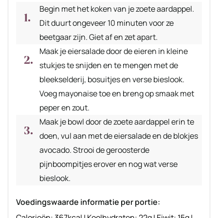
Begin met het koken van je zoete aardappel.
Dit duurt ongeveer 10 minuten voor ze
beetgaar zijn. Giet af en zet apart.
Maak je eiersalade door de eieren in kleine
stukjes te snijden en te mengen met de
bleekselderij, bosuitjes en verse bieslook.
Voeg mayonaise toe en breng op smaak met
peper en zout.
Maak je bowl door de zoete aardappel erin te
doen, vul aan met de eiersalade en de blokjes
avocado. Strooi de geroosterde
pijnboompitjes erover en nog wat verse
bieslook.
Voedingswaarde informatie per portie:
Calorieën:
367
kcal
|
Koolhydraten:
22
g
|
Eiwit:
15
g
|