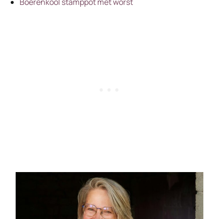
Boerenkool stamppot met worst