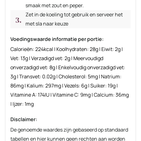
smaak met zout en peper.
Zet in de koeling tot gebruik en serveer het
met sla naar keuze
Voedingswaarde informatie per portie:
Calorieën:
224
kcal
|
Koolhydraten:
28
g
|
Eiwit:
2
g
|
Vet:
13
g
|
Verzadigd vet:
2
g
|
Meervoudigd
onverzadigd vet:
8
g
|
Enkelvoudig onverzadigd vet:
3
g
|
Transvet:
0.02
g
|
Cholesterol:
5
mg
|
Natrium:
86
mg
|
Kalium:
297
mg
|
Vezels:
6
g
|
Suiker:
19
g
|
Vitamine A:
174
IU
|
Vitamine C:
9
mg
|
Calcium:
36
mg
|
Ijzer:
1
mg
Disclaimer:
De genoemde waardes zijn gebaseerd op standaard
tabellen en hier kunnen geen rechten aan worden