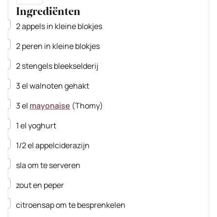
Ingrediënten
▢
2
appels
in kleine blokjes
▢
2
peren
in kleine blokjes
▢
2
stengels
bleekselderij
▢
3
el
walnoten
gehakt
▢
3
el
mayonaise
(Thomy)
▢
1
el
yoghurt
▢
1/2
el
appelciderazijn
▢
sla om te serveren
▢
zout en peper
▢
citroensap om te besprenkelen