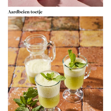
Aardbeien toetje