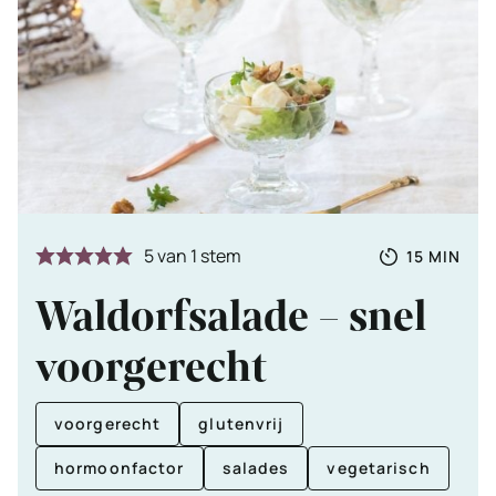
Totale
MINUTE
5
van 1 stem
15
MIN
tijd
Waldorfsalade – snel
voorgerecht
voorgerecht
glutenvrij
hormoonfactor
salades
vegetarisch