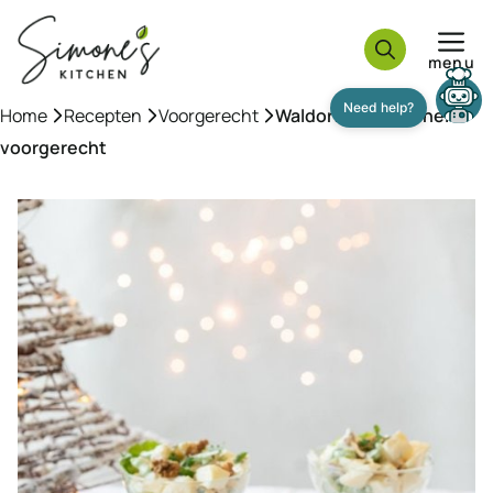
Ga
naar
menu
de
inhoud
Home
»
Recepten
»
Voorgerecht
»
Waldorfsalade – snel
voorgerecht