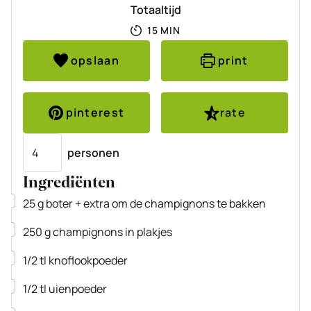
Totaaltijd
MINUTEN
15
MIN
opslaan
print
pinterest
rate
Porties
personen
Ingrediënten
▢
25
g
boter
+ extra om de champignons te bakken
▢
250
g
champignons
in plakjes
▢
1/2
tl
knoflookpoeder
▢
1/2
tl
uienpoeder