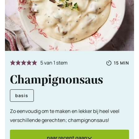
Totale
MINUTE
5
van 1 stem
15
MIN
tijd
Champignonsaus
basis
Zo eenvoudig om te maken en lekker bij heel veel
verschillende gerechten; champignonsaus!
naar recept gaan