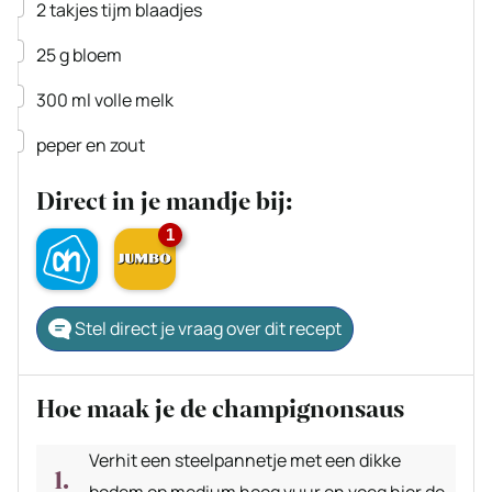
▢
2
takjes
tijm
blaadjes
▢
25
g
bloem
▢
300
ml
volle melk
▢
peper en zout
Direct in je mandje bij:
1
Stel direct je vraag over dit recept
Hoe maak je de champignonsaus
Verhit een steelpannetje met een dikke