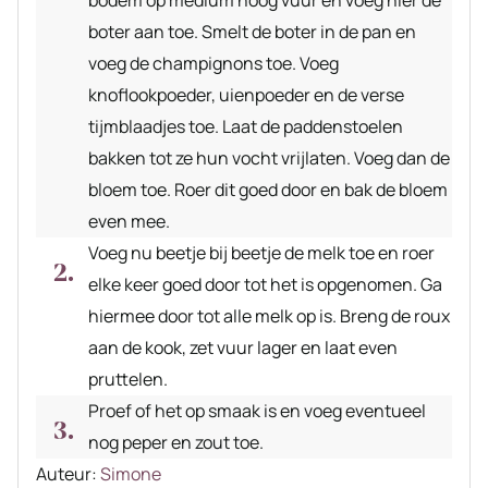
bodem op medium hoog vuur en voeg hier de
boter aan toe. Smelt de boter in de pan en
voeg de champignons toe. Voeg
knoflookpoeder, uienpoeder en de verse
tijmblaadjes toe. Laat de paddenstoelen
bakken tot ze hun vocht vrijlaten. Voeg dan de
bloem toe. Roer dit goed door en bak de bloem
even mee.
Voeg nu beetje bij beetje de melk toe en roer
elke keer goed door tot het is opgenomen. Ga
hiermee door tot alle melk op is. Breng de roux
aan de kook, zet vuur lager en laat even
pruttelen.
Proef of het op smaak is en voeg eventueel
nog peper en zout toe.
Auteur
Auteur:
Simone