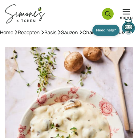
Ga
naar
menu
de
inhoud
Home
»
Recepten
»
Basis
»
Sauzen
»
Champignonsaus