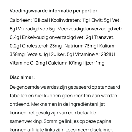
recept
Voedingswaarde informatie per portie:
Calorieën:
131
kcal
|
Koolhydraten:
11
g
|
Eiwit:
5
g
|
Vet:
8
g
|
Verzadigd vet:
5
g
|
Meervoudigd onverzadigd vet:
0.4
g
|
Enkelvoudig onverzadigd vet:
2
g
|
Transvet:
0.2
g
|
Cholesterol:
23
mg
|
Natrium:
73
mg
|
Kalium:
338
mg
|
Vezels:
1
g
|
Suiker:
5
g
|
Vitamine A:
282
IU
|
Vitamine C:
2
mg
|
Calcium:
101
mg
|
Ijzer:
1
mg
Disclaimer:
De genoemde waardes zijn gebaseerd op standaard
tabellen en hier kunnen geen rechten aan worden
ontleend. Merknamen in de ingrediëntenlijst
kunnen het gevolg zijn van een betaalde
samenwerking. Sommige linkjes op deze pagina
kunnen affiliate links zijn. Lees meer: disclaimer.