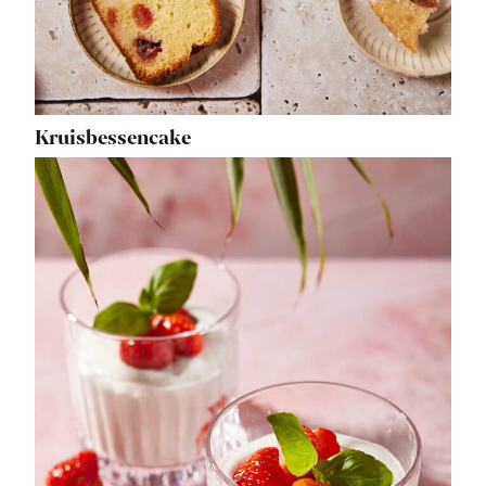
Kruisbessencake