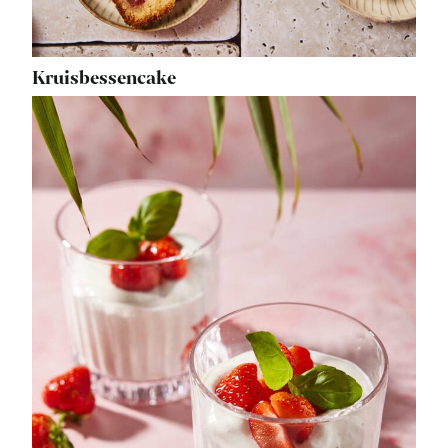
Kruisbessencake