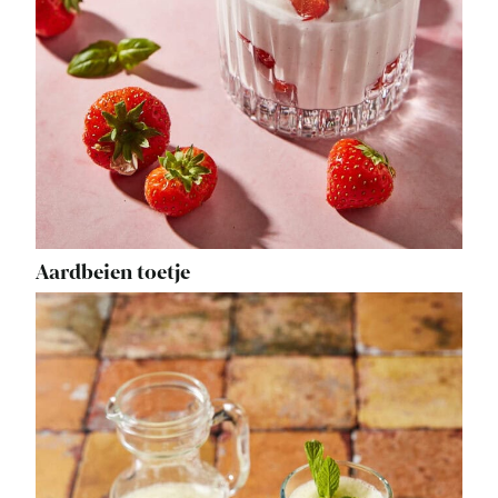
Aardbeien toetje