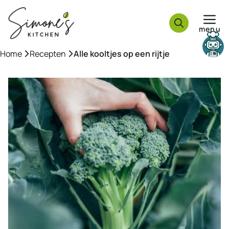
Ga
naar
menu
de
inhoud
Need help?
Home
»
Recepten
»
Alle kooltjes op een rijtje