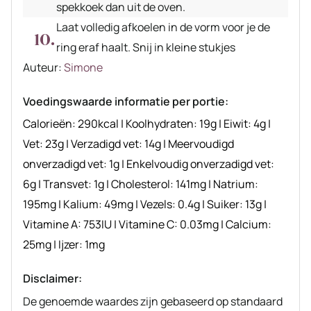
spekkoek dan uit de oven.
Laat volledig afkoelen in de vorm voor je de
ring eraf haalt. Snij in kleine stukjes
Auteur
Auteur:
Simone
recept
Voedingswaarde informatie per portie:
Calorieën:
290
kcal
|
Koolhydraten:
19
g
|
Eiwit:
4
g
|
Vet:
23
g
|
Verzadigd vet:
14
g
|
Meervoudigd
onverzadigd vet:
1
g
|
Enkelvoudig onverzadigd vet:
6
g
|
Transvet:
1
g
|
Cholesterol:
141
mg
|
Natrium:
195
mg
|
Kalium:
49
mg
|
Vezels:
0.4
g
|
Suiker:
13
g
|
Vitamine A:
753
IU
|
Vitamine C:
0.03
mg
|
Calcium:
25
mg
|
Ijzer:
1
mg
Disclaimer:
De genoemde waardes zijn gebaseerd op standaard