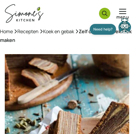
Ga
naar
menu
de
inhoud
Home
»
Recepten
»
Koek en gebak
»
Zelf originele spekkoek
Need help?
maken