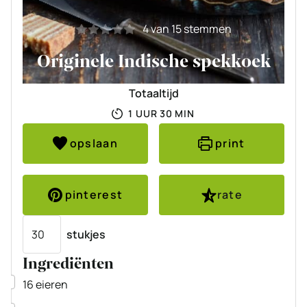
4
van
15
stemmen
Originele Indische spekkoek
Totaaltijd
UUR
MINUTEN
1
UUR
30
MIN
opslaan
print
pinterest
rate
Porties
stukjes
Ingrediënten
▢
16
eieren