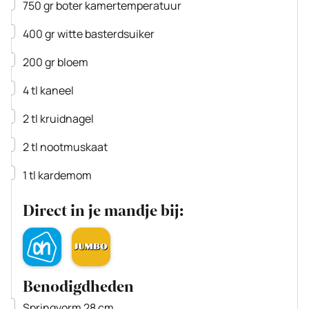
▢
750
gr
boter
kamertemperatuur
▢
400
gr
witte basterdsuiker
▢
200
gr
bloem
▢
4
tl
kaneel
▢
2
tl
kruidnagel
▢
2
tl
nootmuskaat
▢
1
tl
kardemom
Direct in je mandje bij:
Benodigdheden
▢
Springvorm 28 cm