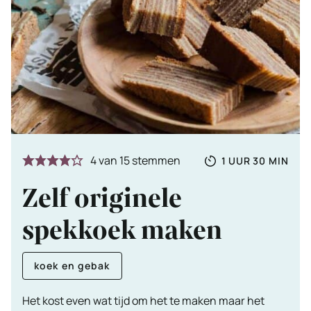
Totale
UUR
MINUTE
4
van
15
stemmen
1
UUR
30
MIN
tijd
Zelf originele
spekkoek maken
koek en gebak
Het kost even wat tijd om het te maken maar het