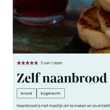
5
van 1 stem
Zelf naanbrood
brood
bijgerecht
Naanbrood is niet moeilijk om te maken en zo ontzett