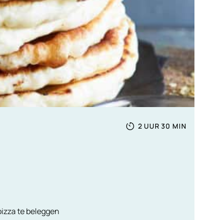
Totale
UUR
MINUTEN
2
UUR
30
MIN
tijd
pizza te beleggen