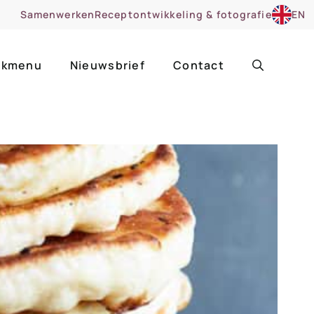
Samenwerken
Receptontwikkeling & fotografie
EN
kmenu
Nieuwsbrief
Contact
ir
Uitgelicht
roentes
ruitsoorten
zoet
cue
nsgerecht
ooker