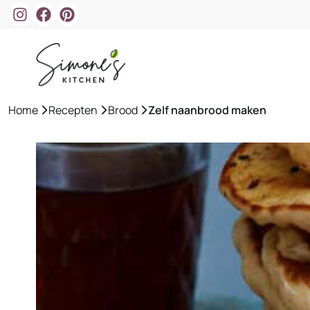
Ga
naar
de
inhoud
Home
»
Recepten
»
Brood
»
Zelf naanbrood maken