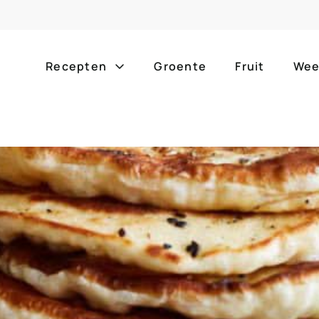
Recepten
Groente
Fruit
Wee
Gang
Popula
alle g
ontbijt
bijgerechten
alle f
lunch
hoofdgerechten
zomer
borrelhapjes
desserts
barbe
voorgerechten
drankjes
eenpa
slow c