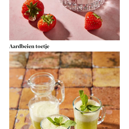
Aardbeien toetje