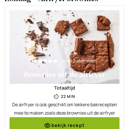
5
van
2
stemmen
Brownies uit de airfryer
Totaaltijd
MINUTEN
22
MIN
De airfryer is ook geschikt om lekkere bakrecepten
mee te maken zoals deze brownies uit de airfryer
bekijk recept