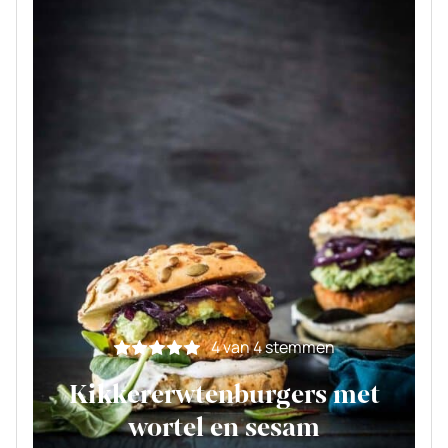
4
van
4
stemmen
Kikkererwtenburgers met
wortel en sesam