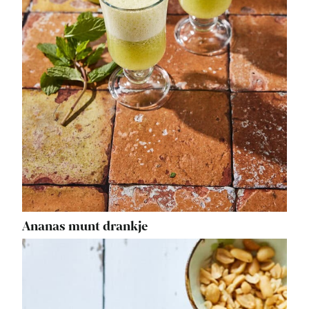
Ananas munt drankje