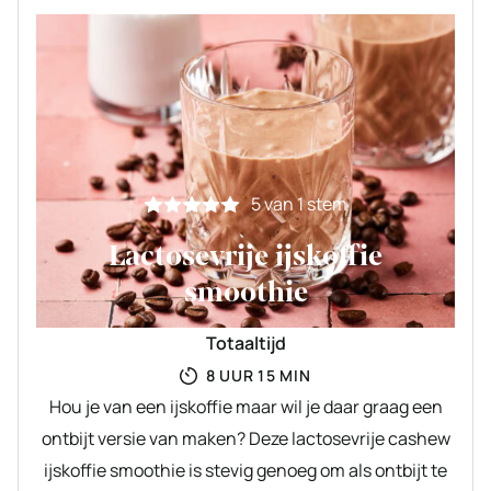
5
van 1 stem
Lactosevrije ijskoffie
smoothie
Totaaltijd
UUR
MINUTEN
8
UUR
15
MIN
Hou je van een ijskoffie maar wil je daar graag een
ontbijt versie van maken? Deze lactosevrije cashew
ijskoffie smoothie is stevig genoeg om als ontbijt te