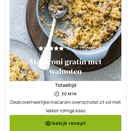
5
van 1 stem
Macaroni gratin met
walnoten
Totaaltijd
MINUTEN
30
MIN
Deze overheerlijke macaroni ovenschotel zit vol met
lekker romige kaas
bekijk recept