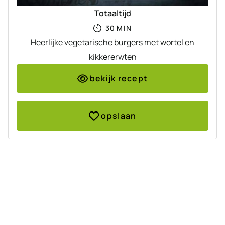
Totaaltijd
MINUTEN
30
MIN
Heerlijke vegetarische burgers met wortel en
kikkererwten
bekijk recept
opslaan