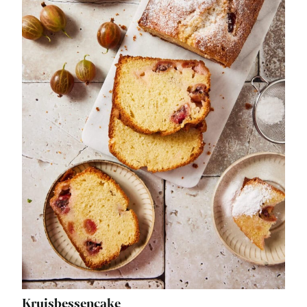
Kruisbessencake