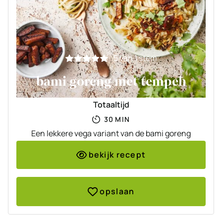
5
van 1 stem
bami goreng met tempeh
Totaaltijd
MINUTEN
30
MIN
Een lekkere vega variant van de bami goreng
bekijk recept
opslaan