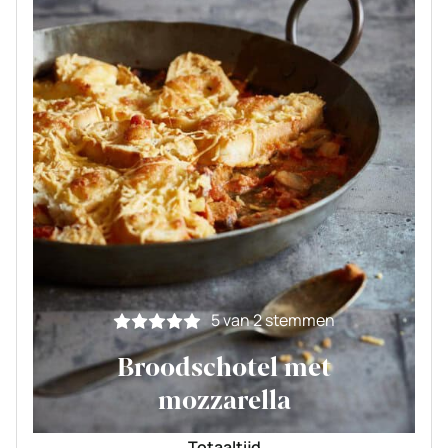
5
van
2
stemmen
Broodschotel met
mozzarella
Totaaltijd