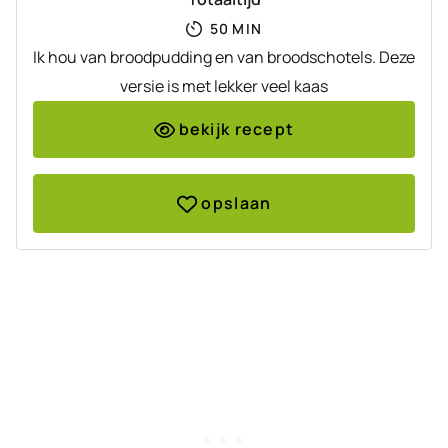
MINUTEN
50
MIN
Ik hou van broodpudding en van broodschotels. Deze
versie is met lekker veel kaas
bekijk recept
opslaan