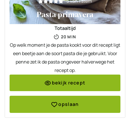
5
van 1 stem
Pasta primavera
Totaaltijd
MINUTEN
20
MIN
Op welk moment je de pasta kookt voor dit recept ligt
een beetje aan de soort pasta die je gebruikt. Voor
penne zet ik de pasta ongeveer halverwege het
recept op.
bekijk recept
opslaan