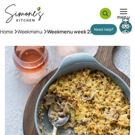
Ga
naar
menu
de
inhoud
Need help?
Home
»
Weekmenu
»
Weekmenu week 27-2025